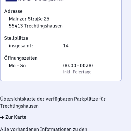
Adresse
Mainzer Straße 25
55413
Trechtingshausen
Mainzer
Stellplätze
Straße
insgesamt
:
14
25,
5
Öffnungszeiten
5
Montag
,
Von
Mo
–
So
00:00
–
00:00
4
bis
inkl. Feiertage
0
inkl. Feiertage
1
Sonntag
Uhr
3
bis
Trechtingshausen
0
Übersichtskarte der verfügbaren Parkplätze für
Uhr
Trechtingshausen
Zur Karte
Alle vorhandenen Informationen zu den