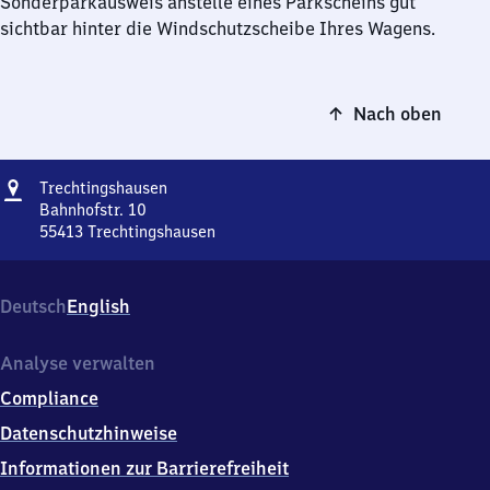
Sonderparkausweis anstelle eines Parkscheins gut
sichtbar hinter die Windschutzscheibe Ihres Wagens.
Nach oben
Adresse
Trechtingshausen
Trechtingshausen
Bahnhofstr. 10
55413
Trechtingshausen
Trechtingshausen,
Bahnhofstr.
10,
Deutsch
English
5
5
4
Analyse verwalten
1
Compliance
3
Trechtingshausen
Datenschutzhinweise
Informationen zur Barrierefreiheit