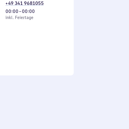
+49 341 9681055
Von
00:00
–
00:00
 Feiertage
0
inkl. Feiertage
Uhr
bis
0
Uhr