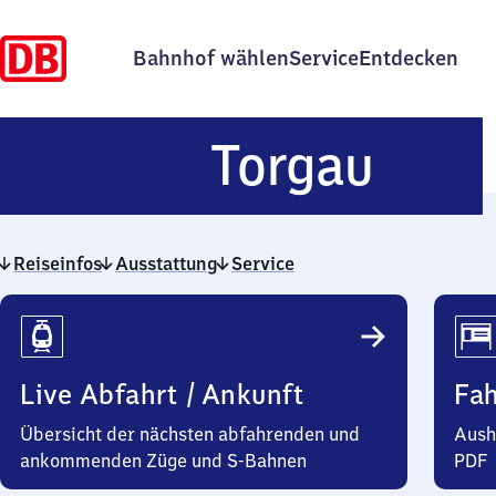
Bahnhof wählen
Service
Entdecken
Torg
Torgau
Reiseinfos
Ausstattung
Service
Reiseinfos
Live Abfahrt / Ankunft
Fa
Übersicht der nächsten abfahrenden und
Aush
ankommenden Züge und S-Bahnen
PDF