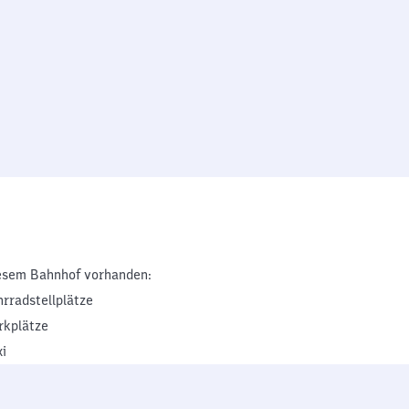
esem Bahnhof vorhanden:
hrradstellplätze
rkplätze
xi