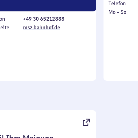
Telefon
Montag
,
Mo
–
So
on
+49 30 65212888
bis
inkl.
Sonntag
eite
msz.bahnhof.de