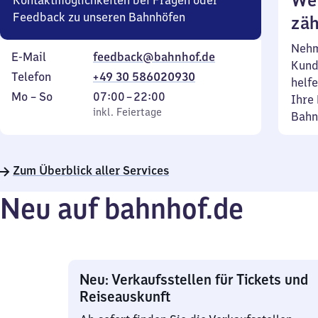
Wei
Kontaktmöglichkeiten bei Fragen oder
Feedback zu unseren Bahnhöfen
zäh
Nehm
E-Mail
feedback@bahnhof.de
Kund
Telefon
+49 30 586020930
helfe
Montag
,
Von
Mo
–
So
07:00
–
22:00
Ihre 
bis
inkl. Feiertage
7
inkl. Feiertage
Bahn
Sonntag
Uhr
bis
22
Zum Überblick aller Services
Uhr
Neu auf bahnhof.de
Neu: Verkaufsstellen für Tickets und
Reiseauskunft