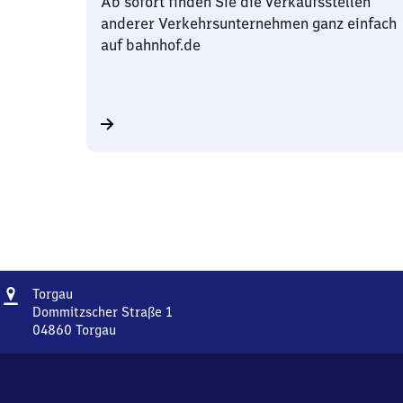
Ab sofort finden Sie die Verkaufsstellen
anderer Verkehrsunternehmen ganz einfach
auf bahnhof.de
Adresse
Torgau
Torgau
Dommitzscher Straße 1
04860
Torgau
Torgau,
Dommitzscher
Straße
1,