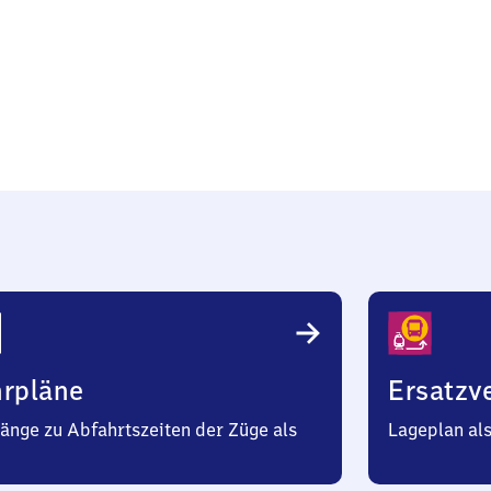
au
hrpläne
Ersatzv
änge zu Abfahrtszeiten der Züge als
Lageplan al