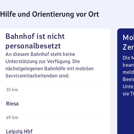
Hilfe und Orientierung vor Ort
Bahnhof ist nicht
Mob
personalbesetzt
Zen
An diesem Bahnhof steht keine
Die 
Unterstützung zur Verfügung. Die
bean
nächstgelegenen Bahnhöfe mit mobilen
meld
Servicemitarbeitenden sind:
Beei
Unte
35 km
sie 
Riesa
49 km
Leipzig Hbf