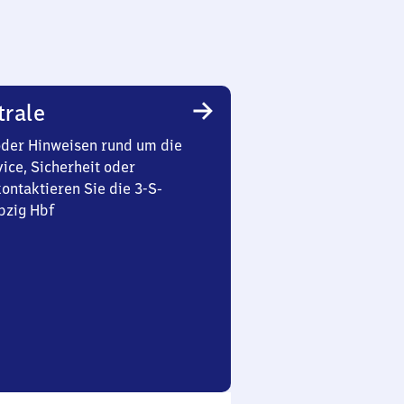
trale
oder Hinweisen rund um die
ice, Sicherheit oder
ontaktieren Sie die 3-S-
pzig Hbf