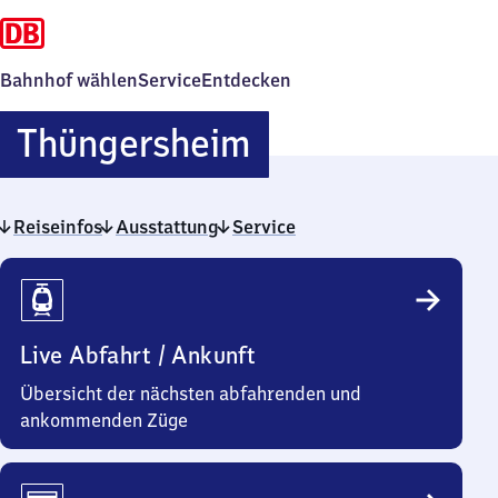
Bahnhof wählen
Service
Entdecken
Thüngersheim
Thüngersheim
Reiseinfos
Ausstattung
Service
Reiseinfos
Live Abfahrt / Ankunft
Übersicht der nächsten abfahrenden und
ankommenden Züge