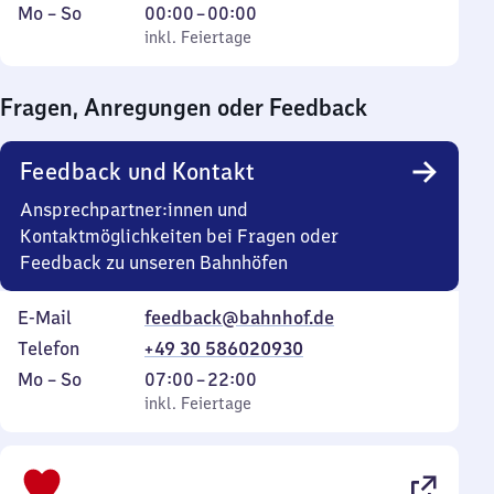
Montag
,
Von
Mo
–
So
00:00
–
00:00
bis
inkl. Feiertage
0
inkl. Feiertage
Sonntag
Uhr
bis
Fragen, Anregungen oder Feedback
0
Uhr
Feedback und Kontakt
Ansprechpartner:innen und
Kontaktmöglichkeiten bei Fragen oder
Feedback zu unseren Bahnhöfen
E-Mail
feedback@bahnhof.de
Telefon
+49 30 586020930
Montag
,
Von
Mo
–
So
07:00
–
22:00
bis
inkl. Feiertage
7
inkl. Feiertage
Sonntag
Uhr
bis
22