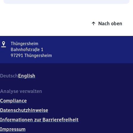
Nach oben
Adresse
Thüngersheim
Thüngersheim
Bahnhofstraße 1
97291
Thüngersheim
Thüngersheim,
Bahnhofstraße
1,
Deutsch
English
9
7
2
Analyse verwalten
9
Compliance
1
Thüngersheim
Datenschutzhinweise
Informationen zur Barrierefreiheit
Impressum