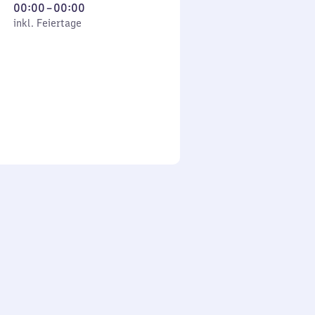
Von
00:00
–
00:00
 Feiertage
0
inkl. Feiertage
Uhr
bis
0
Uhr