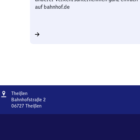
auf bahnhof.de
Adresse
Theißen
Theißen
Bahnhofstraße 2
06727
Theißen
Theißen,
Bahnhofstraße
2,
0
6