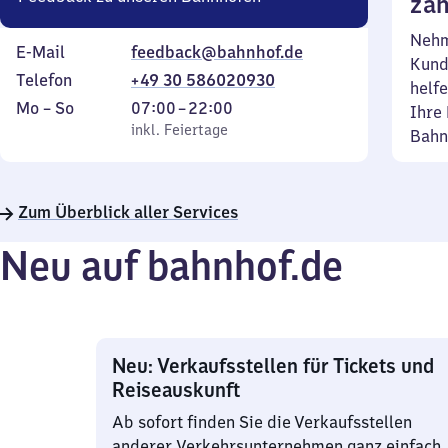
zäh
Nehm
E-Mail
feedback@bahnhof.de
Kund
Telefon
+49 30 586020930
helfe
Montag
,
Von
Mo
–
So
07:00
–
22:00
Ihre 
bis
inkl. Feiertage
7
inkl. Feiertage
Bahn
Sonntag
Uhr
bis
22
Zum Überblick aller Services
Uhr
Neu auf bahnhof.de
Neu: Verkaufsstellen für Tickets und
Reiseauskunft
Ab sofort finden Sie die Verkaufsstellen
anderer Verkehrsunternehmen ganz einfach