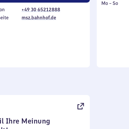
Montag
,
Mo
–
So
on
+49 30 65212888
bis
inkl.
Sonntag
eite
msz.bahnhof.de
l Ihre Meinung