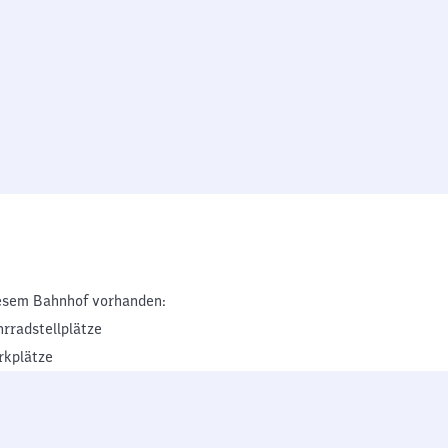
esem Bahnhof vorhanden:
hrradstellplätze
rkplätze