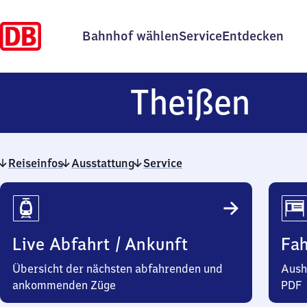
Bahnhof wählen
Service
Entdecken
The
Theißen
Reiseinfos
Ausstattung
Service
Reiseinfos
Live Abfahrt / Ankunft
Fa
Übersicht der nächsten abfahrenden und
Aush
ankommenden Züge
PDF