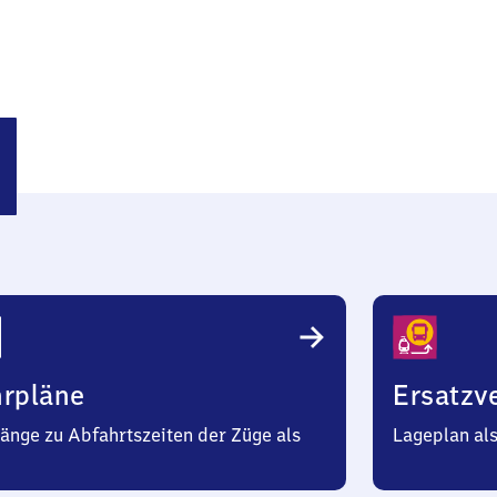
ißen
hrpläne
Ersatzv
änge zu Abfahrtszeiten der Züge als
Lageplan al