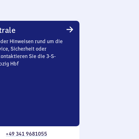
trale
oder Hinweisen rund um die
ice, Sicherheit oder
ontaktieren Sie die 3-S-
pzig Hbf
+49 341 9681055