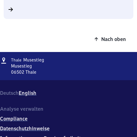
Nach oben
Adresse
Thale
Musestieg
Thale
Musestieg
Musestieg
06502
Thale
Thale
Musestieg,
Musestieg,
Deutsch
English
0
6
5
Analyse verwalten
0
Compliance
2
Thale
Datenschutzhinweise