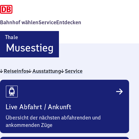
Bahnhof wählen
Service
Entdecken
Thale
Thale
Musestieg
Musestieg
Reiseinfos
Ausstattung
Service
Reiseinfos
Live Abfahrt / Ankunft
Übersicht der nächsten abfahrenden und
ankommenden Züge