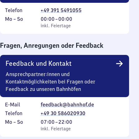
Telefon
+49 391 5491055
Montag
,
Von
Mo
–
So
00:00
–
00:00
bis
inkl. Feiertage
0
inkl. Feiertage
Sonntag
Uhr
bis
Fragen, Anregungen oder Feedback
0
Uhr
Feedback und Kontakt
Ansprechpartner:innen und
Kontaktmöglichkeiten bei Fragen oder
Feedback zu unseren Bahnhöfen
E-Mail
feedback@bahnhof.de
Telefon
+49 30 586020930
Montag
,
Von
Mo
–
So
07:00
–
22:00
bis
inkl. Feiertage
7
inkl. Feiertage
Sonntag
Uhr