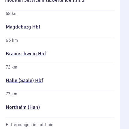
mobilen Servicemitarbeitenden sind:
58 km
Magdeburg Hbf
66 km
Braunschweig Hbf
72 km
Halle (Saale) Hbf
73 km
Northeim (Han)
Entfernungen in Luftlinie