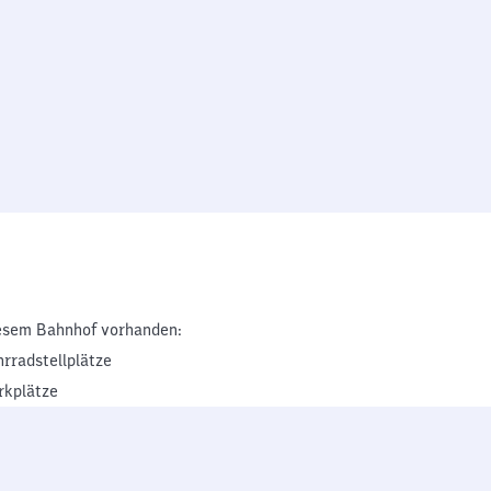
esem Bahnhof vorhanden:
hrradstellplätze
rkplätze