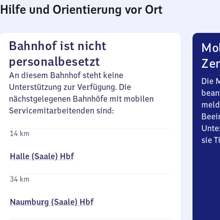
Hilfe und Orientierung vor Ort
Bahnhof ist nicht
Mob
personalbesetzt
Zen
An diesem Bahnhof steht keine
Die 
Unterstützung zur Verfügung. Die
bean
nächstgelegenen Bahnhöfe mit mobilen
meld
Servicemitarbeitenden sind:
Beei
Unte
14 km
sie 
Halle (Saale) Hbf
34 km
Naumburg (Saale) Hbf