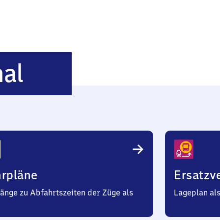
Teutschenthal
hal
hrpläne
Ersatzv
änge zu Abfahrtszeiten der Züge als
Lageplan al