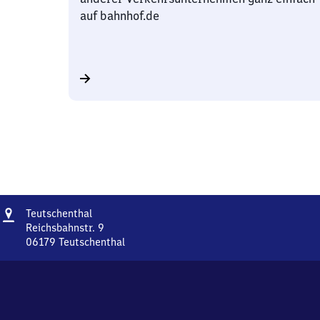
auf bahnhof.de
Adresse
Teutschenthal
Teutschenthal
Reichsbahnstr. 9
06179
Teutschenthal
Teutschenthal,
Reichsbahnstr.
9,
0
6