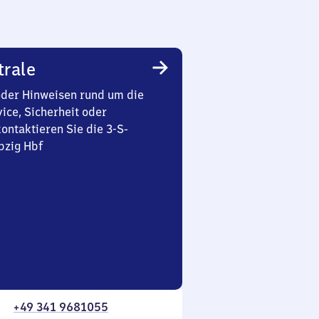
trale
oder Hinweisen rund um die
ice, Sicherheit oder
ontaktieren Sie die 3-S-
pzig Hbf
+49 341 9681055