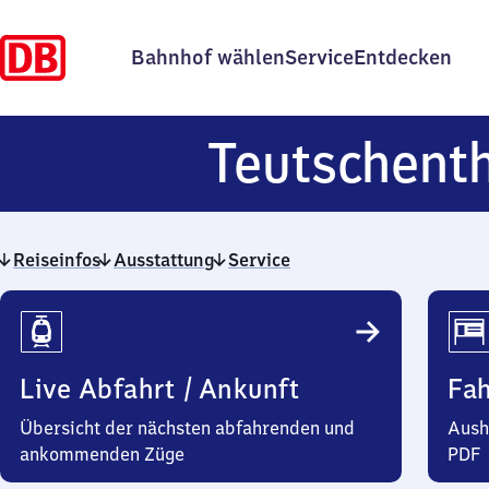
Bahnhof wählen
Service
Entdecken
Teutschent
Reiseinfos
Ausstattung
Service
Reiseinfos
Live Abfahrt / Ankunft
Fa
Übersicht der nächsten abfahrenden und
Aush
ankommenden Züge
PDF