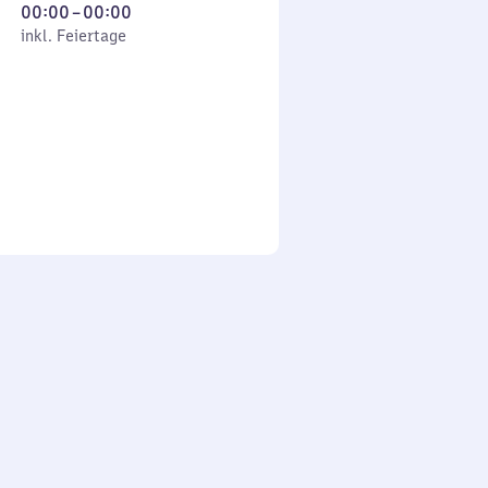
Von
00:00
–
00:00
 Feiertage
0
inkl. Feiertage
Uhr
bis
0
Uhr