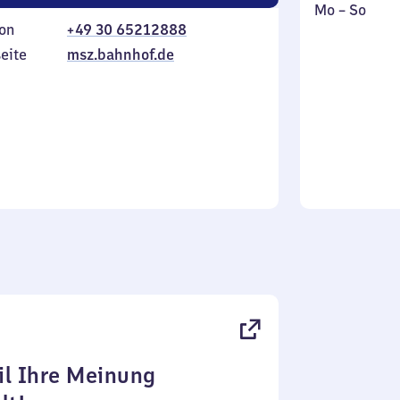
Montag
,
Mo
–
So
on
+49 30 65212888
bis
inkl.
Sonntag
eite
msz.bahnhof.de
l Ihre Meinung