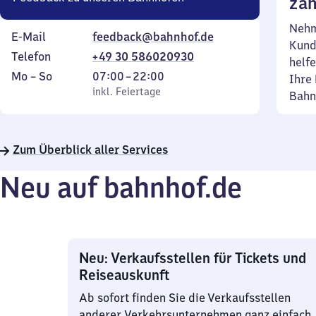
zäh
Nehm
E-Mail
feedback@bahnhof.de
Kund
Telefon
+49 30 586020930
helfe
Montag
,
Von
Mo
–
So
07:00
–
22:00
Ihre 
bis
inkl. Feiertage
7
inkl. Feiertage
Bahn
Sonntag
Uhr
bis
22
Zum Überblick aller Services
Uhr
Neu auf bahnhof.de
Neu: Verkaufsstellen für Tickets und
Reiseauskunft
Ab sofort finden Sie die Verkaufsstellen
anderer Verkehrsunternehmen ganz einfach