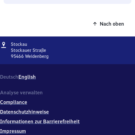
Nach oben
Adresse
Stockau
Stockau
Stockauer Straße
95466
Weidenberg
Stockau,
Stockauer
Straße,
Deutsch
English
9
5
4
Analyse verwalten
6
Compliance
6
Weidenberg
Datenschutzhinweise
Informationen zur Barrierefreiheit
Impressum