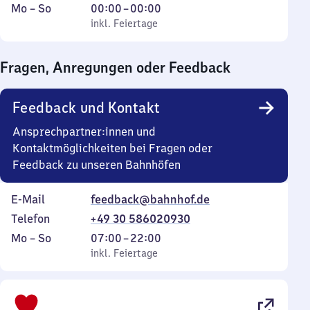
Montag
,
Von
Mo
–
So
00:00
–
00:00
bis
inkl. Feiertage
0
inkl. Feiertage
Sonntag
Uhr
bis
Fragen, Anregungen oder Feedback
0
Uhr
Feedback und Kontakt
Ansprechpartner:innen und
Kontaktmöglichkeiten bei Fragen oder
Feedback zu unseren Bahnhöfen
E-Mail
feedback@bahnhof.de
Telefon
+49 30 586020930
Montag
,
Von
Mo
–
So
07:00
–
22:00
bis
inkl. Feiertage
7
inkl. Feiertage
Sonntag
Uhr
bis
22