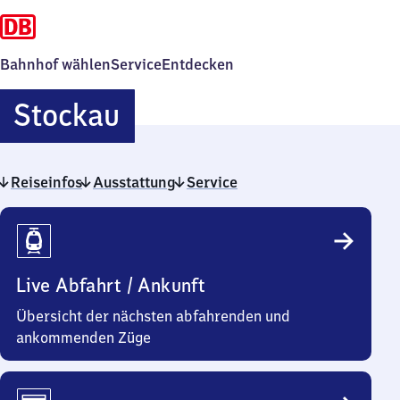
Bahnhof wählen
Service
Entdecken
Stockau
Stockau
Reiseinfos
Ausstattung
Service
Reiseinfos
Live Abfahrt / Ankunft
Übersicht der nächsten abfahrenden und
ankommenden Züge