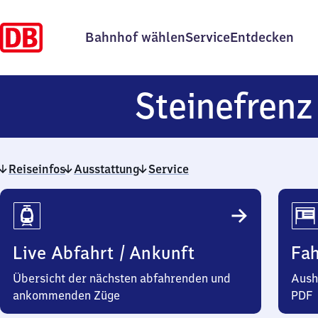
Bahnhof wählen
Service
Entdecken
Steinefrenz
Reiseinfos
Ausstattung
Service
Reiseinfos
Live Abfahrt / Ankunft
Fa
Übersicht der nächsten abfahrenden und
Aush
ankommenden Züge
PDF