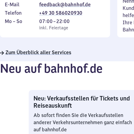
Nehm
E-Mail
feedback@bahnhof.de
Kund
Telefon
+49 30 586020930
helfe
Montag
,
Von
Mo
–
So
07:00
–
22:00
Ihre 
bis
inkl. Feiertage
7
inkl. Feiertage
Bahn
Sonntag
Uhr
bis
22
Zum Überblick aller Services
Uhr
Neu auf bahnhof.de
Neu: Verkaufsstellen für Tickets und
Reiseauskunft
Ab sofort finden Sie die Verkaufsstellen
anderer Verkehrsunternehmen ganz einfach
auf bahnhof.de