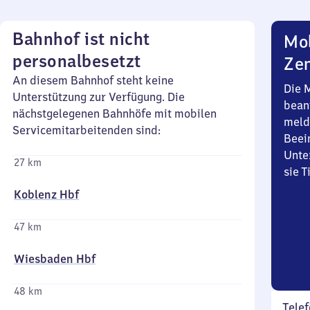
Bahnhof ist nicht
Mob
personalbesetzt
Zen
An diesem Bahnhof steht keine
Die 
Unterstützung zur Verfügung. Die
bean
nächstgelegenen Bahnhöfe mit mobilen
meld
Servicemitarbeitenden sind:
Beei
Unte
27 km
sie 
Koblenz Hbf
47 km
Wiesbaden Hbf
48 km
Telef