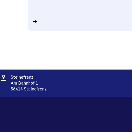
Adresse
Steinefrenz
Steinefrenz
Am Bahnhof 1
56414
Steinefrenz
Steinefrenz,
Am
Bahnhof
1,
5
6
4