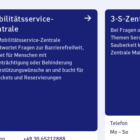
ilitätsservice-
3-S-Zen
trale
Bei Fragen 
Themen Serv
Mobilitätsservice-Zentrale
Sauberkeit k
twortet Fragen zur Barrierefreiheit,
Zentrale Ma
et für Menschen mit
nträchtigung oder Behinderung
rstützungswünsche an und bucht für
Tickets und Reservierungen
Telefon
Montag
,
Mo
–
So
on
+49 30 65212888
bis
inkl.