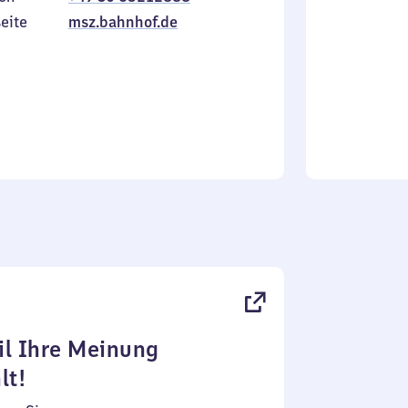
Sonntag
eite
msz.bahnhof.de
l Ihre Meinung
lt!