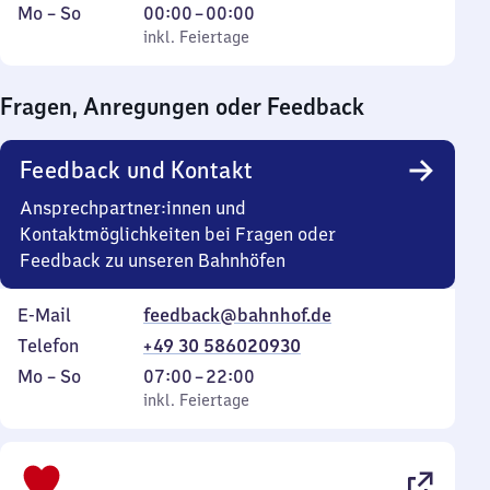
Montag
,
Von
Mo
–
So
00:00
–
00:00
bis
inkl. Feiertage
0
inkl. Feiertage
Sonntag
Uhr
bis
Fragen, Anregungen oder Feedback
0
Uhr
Feedback und Kontakt
Ansprechpartner:innen und
Kontaktmöglichkeiten bei Fragen oder
Feedback zu unseren Bahnhöfen
E-Mail
feedback@bahnhof.de
Telefon
+49 30 586020930
Montag
,
Von
Mo
–
So
07:00
–
22:00
bis
inkl. Feiertage
7
inkl. Feiertage
Sonntag
Uhr
bis
22