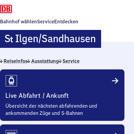
Bahnhof wählen
Service
Entdecken
Sankt
S
Ilgen/​Sandhausen
t
Ilgen/​
Reiseinfos
Ausstattung
Service
Sandhau
Reiseinfos
Live Abfahrt / Ankunft
Übersicht der nächsten abfahrenden und
ankommenden Züge und S-Bahnen