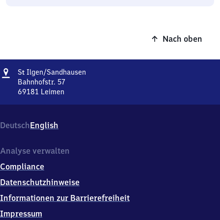
Nach oben
Adresse
Sankt
S
Ilgen/​Sandhausen
t
Ilgen/​
Bahnhofstr. 57
Sandhausen
69181
Leimen
Sankt
Ilgen/​
Sandhausen,
Deutsch
English
Bahnhofstr.
57,
6
Analyse verwalten
9
Compliance
1
8
Datenschutzhinweise
1
Informationen zur Barrierefreiheit
Leimen
Impressum