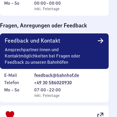
Montag
,
Von
Mo
–
So
00:00
–
00:00
bis
inkl. Feiertage
0
inkl. Feiertage
Sonntag
Uhr
bis
Fragen, Anregungen oder Feedback
0
Uhr
Feedback und Kontakt
Ansprechpartner:innen und
Kontaktmöglichkeiten bei Fragen oder
Feedback zu unseren Bahnhöfen
E-Mail
feedback@bahnhof.de
Telefon
+49 30 586020930
Montag
,
Von
Mo
–
So
07:00
–
22:00
bis
inkl. Feiertage
7
inkl. Feiertage
Sonntag
Uhr
bis
22