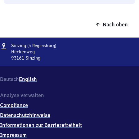
Nach oben
Adresse
Sinzing
Sinzing
(b Regensburg)
(bei
Heckenweg
Regensburg)
93161
Sinzing
Sinzing
(bei
Regensburg),
Deutsch
English
Heckenweg,
9
3
Analyse verwalten
1
Compliance
6
1
Datenschutzhinweise
Sinzing
Informationen zur Barrierefreiheit
Impressum