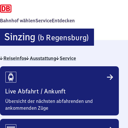
Bahnhof wählen
Service
Entdecken
Sinzing
Sinzing
(b Regensburg)
(bei
Reiseinfos
Ausstattung
Service
Regensbu
Reiseinfos
Live Abfahrt / Ankunft
Übersicht der nächsten abfahrenden und
ankommenden Züge