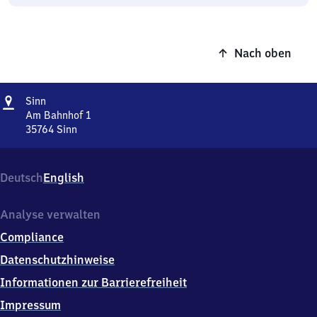
Nach oben
Adresse
Sinn
Sinn
Am Bahnhof 1
35764
Sinn
Sinn,
Am
Bahnhof
Deutsch
English
1,
3
5
Analyse verwalten
7
Compliance
6
4
Datenschutzhinweise
Sinn
Informationen zur Barrierefreiheit
Impressum