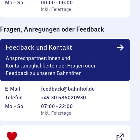
Montag
,
Von
Mo
–
So
00:00
–
00:00
bis
inkl. Feiertage
0
inkl. Feiertage
Sonntag
Uhr
bis
Fragen, Anregungen oder Feedback
0
Uhr
Feedback und Kontakt
Ansprechpartner:innen und
Kontaktmöglichkeiten bei Fragen oder
Feedback zu unseren Bahnhöfen
E-Mail
feedback@bahnhof.de
Telefon
+49 30 586020930
Montag
,
Von
Mo
–
So
07:00
–
22:00
bis
inkl. Feiertage
7
inkl. Feiertage
Sonntag
Uhr
bis
22