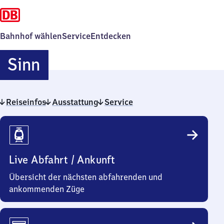
Bahnhof wählen
Service
Entdecken
Sinn
Sinn
Reiseinfos
Ausstattung
Service
Reiseinfos
Live Abfahrt / Ankunft
Übersicht der nächsten abfahrenden und
ankommenden Züge