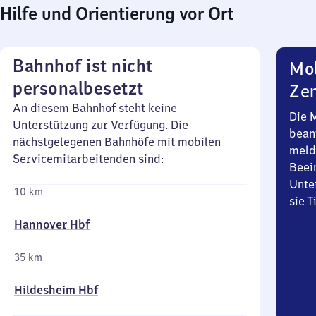
Hilfe und Orientierung vor Ort
Bahnhof ist nicht
Mob
personalbesetzt
Zen
An diesem Bahnhof steht keine
Die 
Unterstützung zur Verfügung. Die
bean
nächstgelegenen Bahnhöfe mit mobilen
meld
Servicemitarbeitenden sind:
Beei
Unte
10 km
sie 
Hannover Hbf
35 km
Hildesheim Hbf