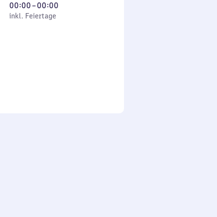
Von
00:00
–
00:00
 Feiertage
0
inkl. Feiertage
Uhr
bis
0
Uhr