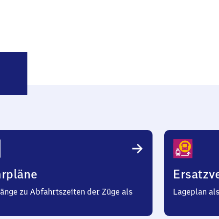
eelze
ersonenbahnhof
hrpläne
Ersatzv
änge zu Abfahrtszeiten der Züge als
Lageplan al