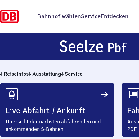
Bahnhof wählen
Service
Entdecken
S
Seelze
Pbf
P
Reiseinfos
Ausstattung
Service
Reiseinfos
Live Abfahrt / Ankunft
Fa
Übersicht der nächsten abfahrenden und
Aush
ankommenden S-Bahnen
PDF