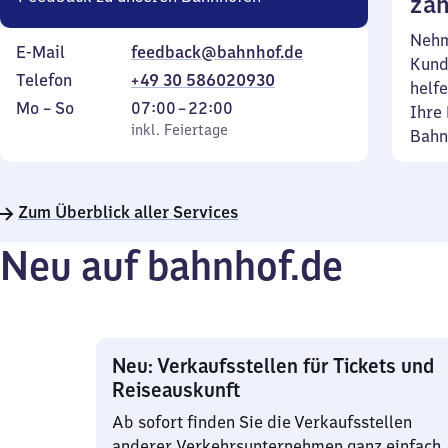
zäh
Nehm
E-Mail
feedback@bahnhof.de
Kund
Telefon
+49 30 586020930
helfe
Montag
,
Von
Mo
–
So
07:00
–
22:00
Ihre 
bis
inkl. Feiertage
7
inkl. Feiertage
Bahn
Sonntag
Uhr
bis
22
Zum Überblick aller Services
Uhr
Neu auf bahnhof.de
Neu: Verkaufsstellen für Tickets und
Reiseauskunft
Ab sofort finden Sie die Verkaufsstellen
anderer Verkehrsunternehmen ganz einfach