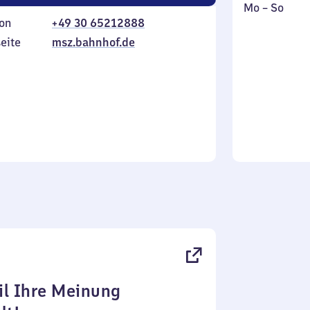
Montag
,
Mo
–
So
on
+49 30 65212888
bis
inkl.
Sonntag
eite
msz.bahnhof.de
l Ihre Meinung