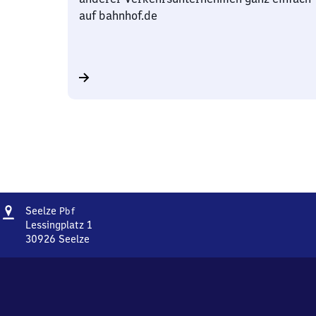
auf bahnhof.de
Adresse
Seelze
Seelze
Pbf
Personenbahnhof
Lessingplatz 1
30926
Seelze
Seelze
Personenbahnhof,
Lessingplatz
1,
3