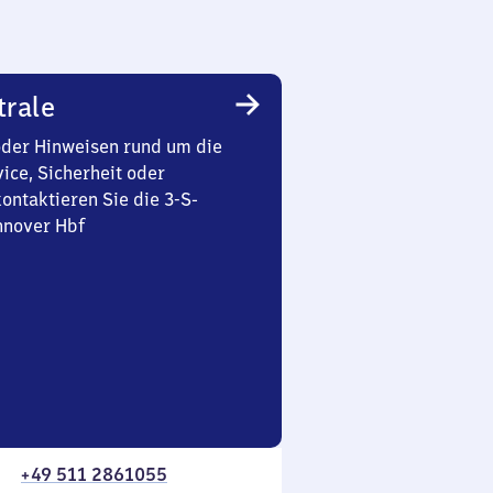
trale
oder Hinweisen rund um die
ice, Sicherheit oder
ontaktieren Sie die 3-S-
nnover Hbf
+49 511 2861055