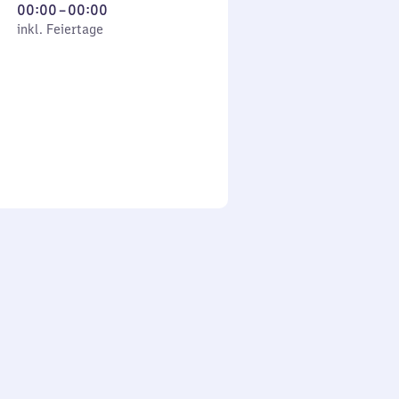
Von
00:00
–
00:00
 Feiertage
0
inkl. Feiertage
Uhr
bis
0
Uhr