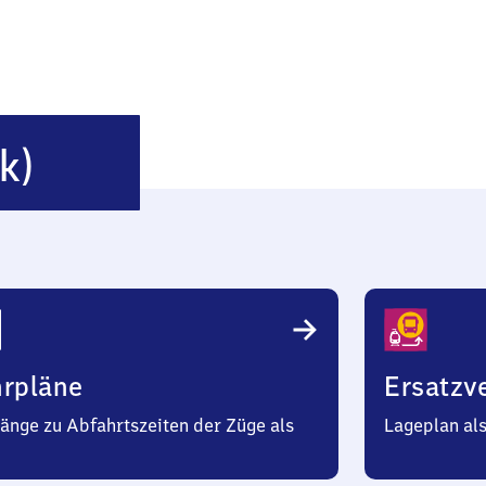
Seefeld
k)
(Mark)
hrpläne
Ersatzv
änge zu Abfahrtszeiten der Züge als
Lageplan al