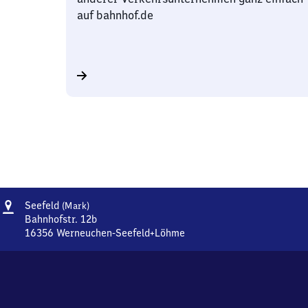
auf bahnhof.de
Adresse
Seefeld
Seefeld
(Mark)
(Mark)
Bahnhofstr. 12b
16356
Werneuchen-Seefeld+Löhme
Seefeld
(Mark),
Bahnhofstr.
12b,
1