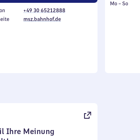
Montag
,
Mo
–
So
on
+49 30 65212888
bis
inkl.
Sonntag
eite
msz.bahnhof.de
l Ihre Meinung