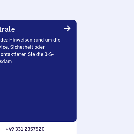
trale
oder Hinweisen rund um die
ice, Sicherheit oder
ontaktieren Sie die 3-S-
tsdam
+49 331 2357520