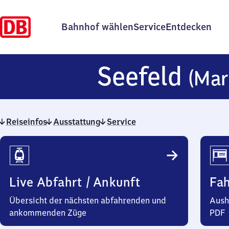
Bahnhof wählen
Service
Entdecken
Seefeld
(Mar
Reiseinfos
Ausstattung
Service
Reiseinfos
Live Abfahrt / Ankunft
Fa
Übersicht der nächsten abfahrenden und
Aush
ankommenden Züge
PDF