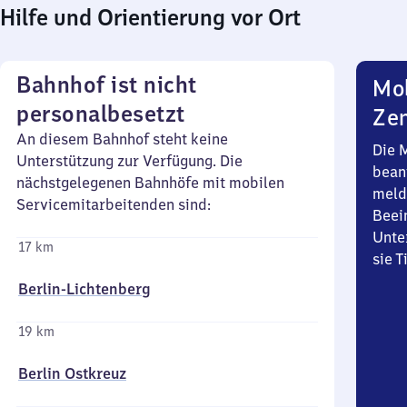
Hilfe und Orientierung vor Ort
Bahnhof ist nicht
Mob
personalbesetzt
Zen
An diesem Bahnhof steht keine
Die 
Unterstützung zur Verfügung. Die
bean
nächstgelegenen Bahnhöfe mit mobilen
meld
Servicemitarbeitenden sind:
Beei
Unte
17 km
sie 
Berlin-Lichtenberg
19 km
Berlin Ostkreuz