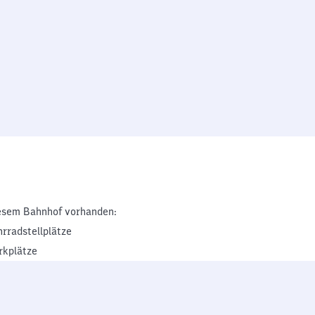
esem Bahnhof vorhanden:
hrradstellplätze
rkplätze