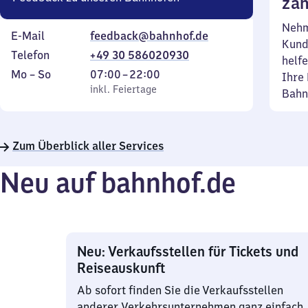
zäh
Nehm
E-Mail
feedback@bahnhof.de
Kund
Telefon
+49 30 586020930
helfe
Montag
,
Von
Mo
–
So
07:00
–
22:00
Ihre 
bis
inkl. Feiertage
7
inkl. Feiertage
Bahn
Sonntag
Uhr
bis
22
Zum Überblick aller Services
Uhr
Neu auf bahnhof.de
Neu: Verkaufsstellen für Tickets und
Reiseauskunft
Ab sofort finden Sie die Verkaufsstellen
anderer Verkehrsunternehmen ganz einfach