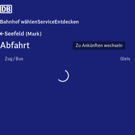
Bahnhof wählen
Service
Entdecken
Seefeld
Seefeld
(Mark)
(Mark)
Abfahrt
Zu Ankünften wechseln
Zug / Bus
Gleis
Wird
geladen…