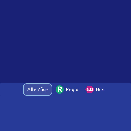
Alle Züge
Regio
Bus
Bei Fragen oder Feedback zu dieser Abfahrtstafel
wenden Sie sich gerne per E-Mail an