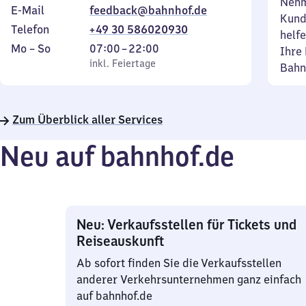
Nehm
E-Mail
feedback@bahnhof.de
Kund
Telefon
+49 30 586020930
helfe
Montag
,
Von
Mo
–
So
07:00
–
22:00
Ihre 
bis
inkl. Feiertage
7
inkl. Feiertage
Bahn
Sonntag
Uhr
bis
22
Zum Überblick aller Services
Uhr
Neu auf bahnhof.de
Neu: Verkaufsstellen für Tickets und
Reiseauskunft
Ab sofort finden Sie die Verkaufsstellen
anderer Verkehrsunternehmen ganz einfach
auf bahnhof.de