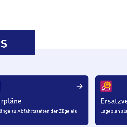
Schwerin-
es
Görries
hrpläne
Ersatzv
änge zu Abfahrtszeiten der Züge als
Lageplan al