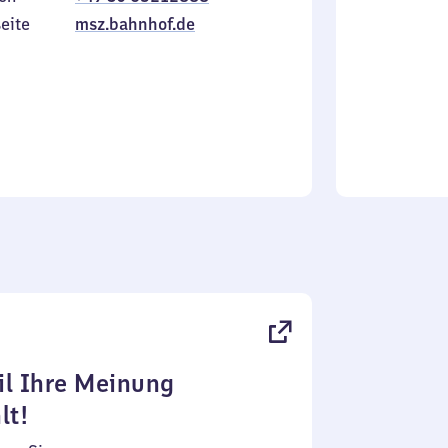
Sonntag
eite
msz.bahnhof.de
l Ihre Meinung
lt!