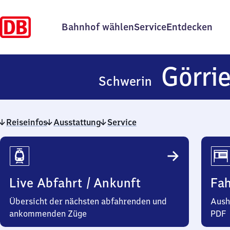
Bahnhof wählen
Service
Entdecken
Görri
Schwerin
Reiseinfos
Ausstattung
Service
Reiseinfos
Live Abfahrt / Ankunft
Fa
Übersicht der nächsten abfahrenden und
Aush
ankommenden Züge
PDF