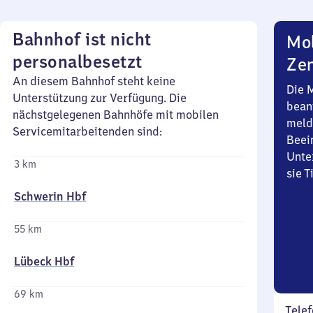
Bahnhof ist nicht
Mob
personalbesetzt
Zen
An diesem Bahnhof steht keine
Die 
Unterstützung zur Verfügung. Die
bean
nächstgelegenen Bahnhöfe mit mobilen
meld
Servicemitarbeitenden sind:
Beei
Unte
3 km
sie 
Schwerin Hbf
55 km
Lübeck Hbf
69 km
Telef