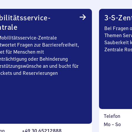
ilitätsservice-
3-S-Zen
trale
Bei Fragen 
Themen Serv
Mobilitätsservice-Zentrale
Sauberkeit k
twortet Fragen zur Barrierefreiheit,
Zentrale Ro
et für Menschen mit
nträchtigung oder Behinderung
rstützungswünsche an und bucht für
Tickets und Reservierungen
Telefon
Montag
,
Mo
–
So
on
+49 30 65212888
bis
inkl.