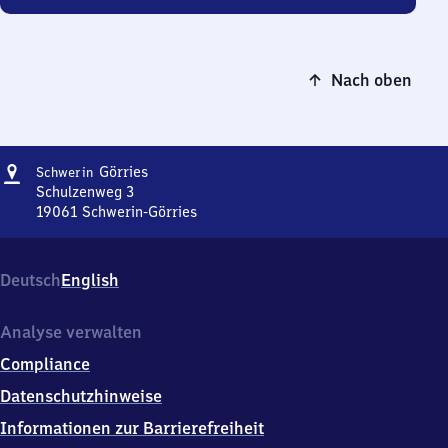
Nach oben
Adresse
Schwerin-
Görries
Schwerin
Görries
Schulzenweg 3
19061
Schwerin-Görries
Schwerin-
Görries,
Schulzenweg
Deutsch
English
3,
1
9
Analyse verwalten
0
Compliance
6
1
Datenschutzhinweise
Schwerin-
Informationen zur Barrierefreiheit
Görries