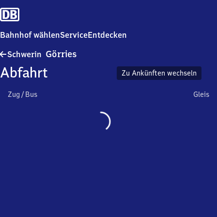
Bahnhof wählen
Service
Entdecken
Schwerin-
Görries
Schwerin
Görries
Abfahrt
Zu Ankünften wechseln
Zug / Bus
Gleis
Wird
geladen…