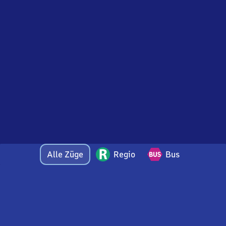
Alle Züge
Regio
Bus
Bei Fragen oder Feedback zu dieser Abfahrtstafel
wenden Sie sich gerne per E-Mail an