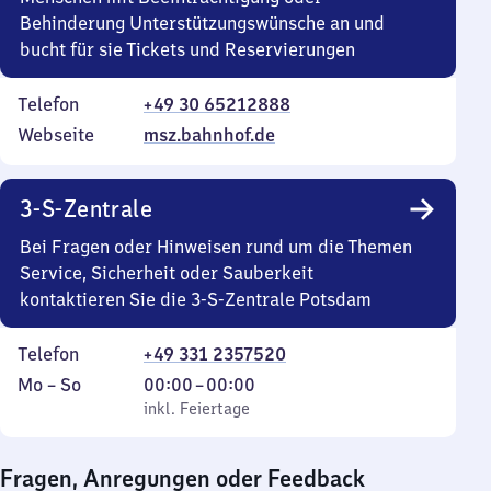
Behinderung Unterstützungswünsche an und
bucht für sie Tickets und Reservierungen
Telefon
+49 30 65212888
Webseite
msz.bahnhof.de
3-S-Zentrale
Bei Fragen oder Hinweisen rund um die Themen
Service, Sicherheit oder Sauberkeit
kontaktieren Sie die 3-S-Zentrale Potsdam
Telefon
+49 331 2357520
Montag
,
Von
Mo
–
So
00:00
–
00:00
bis
inkl. Feiertage
0
inkl. Feiertage
Sonntag
Uhr
bis
Fragen, Anregungen oder Feedback
0