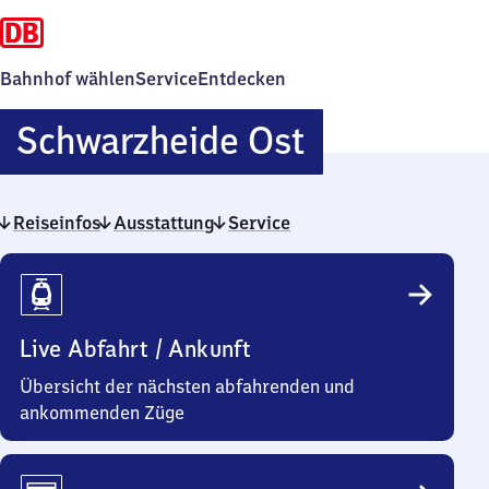
Bahnhof wählen
Service
Entdecken
Schwarzhei
Schwarzheide Ost
Ost
Reiseinfos
Ausstattung
Service
Reiseinfos
Live Abfahrt / Ankunft
Übersicht der nächsten abfahrenden und
ankommenden Züge