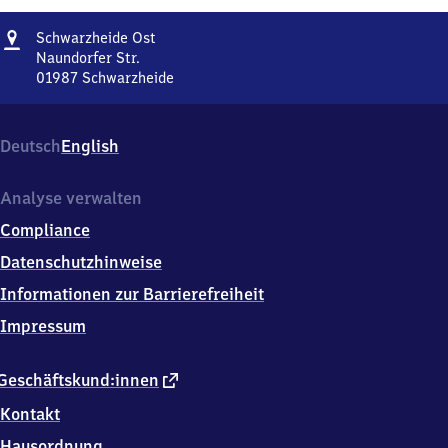
Adresse
Schwarzheide
Schwarzheide Ost
Ost
Naundorfer Str.
01987
Schwarzheide
Schwarzheide
Ost,
Naundorfer
Deutsch
English
Str.,
0
1
Analyse verwalten
9
Compliance
8
7
Datenschutzhinweise
Schwarzheide
Informationen zur Barrierefreiheit
Impressum
externer
Geschäftskund:innen
Link
Kontakt
Hausordnung