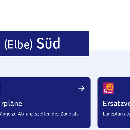
Schönebec
k
Süd
(Elbe)
(Elbe)
Süd
hrpläne
Ersatzv
änge zu Abfahrtszeiten der Züge als
Lageplan al