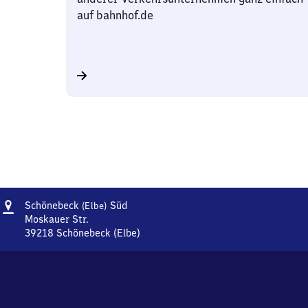
auf bahnhof.de
Adresse
Schönebeck
Schönebeck
Süd
(Elbe)
(Elbe)
Moskauer Str.
Süd
39218
Schönebeck (Elbe)
Schönebeck
(Elbe)
Süd,
Moskauer
Str.,