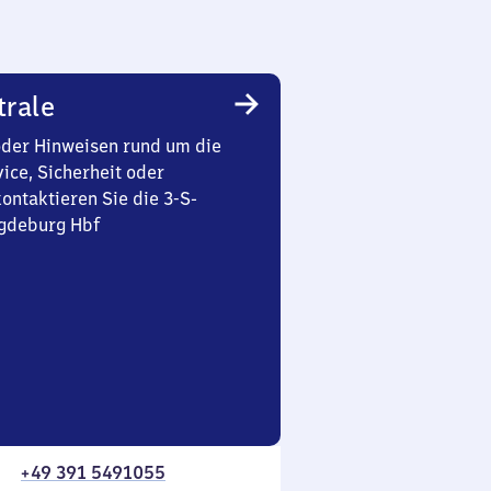
trale
oder Hinweisen rund um die
ice, Sicherheit oder
ontaktieren Sie die 3-S-
gdeburg Hbf
+49 391 5491055