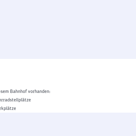
esem Bahnhof vorhanden:
hrradstellplätze
rkplätze