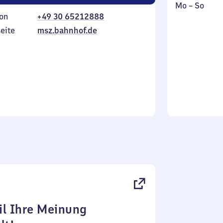
Montag
,
Mo
–
So
on
+49 30 65212888
bis
inkl.
Sonntag
eite
msz.bahnhof.de
l Ihre Meinung