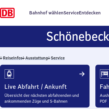
Bahnhof wählen
Service
Entdecken
Schönebec
Reiseinfos
Ausstattung
Service
Reiseinfos
Live Abfahrt / Ankunft
Fa
Übersicht der nächsten abfahrenden und
Aush
ankommenden Züge und S-Bahnen
PDF