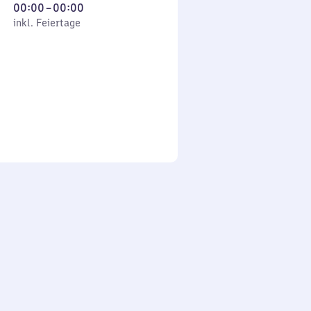
Von
00:00
–
00:00
 Feiertage
0
inkl. Feiertage
Uhr
bis
0
Uhr