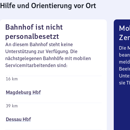
Hilfe und Orientierung vor Ort
Bahnhof ist nicht
Mob
personalbesetzt
Zen
An diesem Bahnhof steht keine
Die 
Unterstützung zur Verfügung. Die
bean
nächstgelegenen Bahnhöfe mit mobilen
meld
Servicemitarbeitenden sind:
Beei
Unte
16 km
sie 
Magdeburg Hbf
39 km
Dessau Hbf