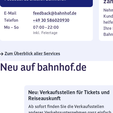
zäh
Nehm
E-Mail
feedback@bahnhof.de
Kund
Telefon
+49 30 586020930
helfe
Montag
,
Von
Mo
–
So
07:00
–
22:00
Ihre 
bis
inkl. Feiertage
7
inkl. Feiertage
Bahn
Sonntag
Uhr
bis
22
Zum Überblick aller Services
Uhr
Neu auf bahnhof.de
Neu: Verkaufsstellen für Tickets und
Reiseauskunft
Ab sofort finden Sie die Verkaufsstellen
anderer Verkehrsunternehmen ganz einfach