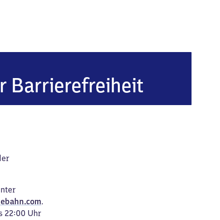
ebeck (Elbe) Süd
r Barrierefreiheit
der
unter
ebahn.com
.
s 22:00 Uhr