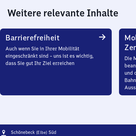
Weitere relevante Inhalte
Barrierefreiheit
Mob
Zen
Auch wenn Sie in Ihrer Mobilität
eingeschränkt sind – uns ist es wichtig,
Die 
dass Sie gut Ihr Ziel erreichen
bean
und 
Bahn
Auss
Adresse
Schönebeck
Schönebeck
Süd
(Elbe)