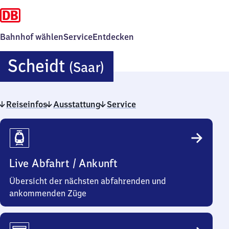
Bahnhof wählen
Service
Entdecken
Scheidt
Scheidt
(Saar)
(Saar)
Reiseinfos
Ausstattung
Service
Reiseinfos
Live Abfahrt / Ankunft
Übersicht der nächsten abfahrenden und
ankommenden Züge