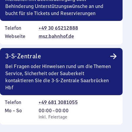
Behinderung Unterstützungswünsche an und
bucht für sie Tickets und Reservierungen
Telefon
+49 30 65212888
Webseite
msz.bahnhof.de
3-S-Zentrale
Bei Fragen oder Hinweisen rund um die Themen
Service, Sicherheit oder Sauberkeit
kontaktieren Sie die 3-S-Zentrale Saarbrücken
Hbf
Telefon
+49 681 3081055
Montag
,
Von
Mo
–
So
00:00
–
00:00
bis
inkl. Feiertage
0
inkl. Feiertage
Sonntag
Uhr
bis