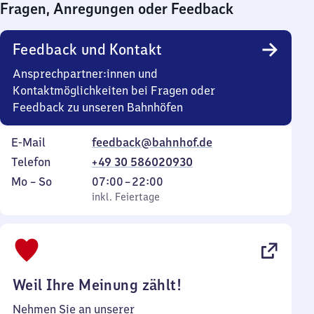
Fragen, Anregungen oder Feedback
0
Uhr
Feedback und Kontakt
Ansprechpartner:innen und
Kontaktmöglichkeiten bei Fragen oder
Feedback zu unseren Bahnhöfen
E-Mail
feedback@bahnhof.de
Telefon
+49 30 586020930
Montag
,
Von
Mo
–
So
07:00
–
22:00
bis
inkl. Feiertage
7
inkl. Feiertage
Sonntag
Uhr
bis
22
Uhr
Weil Ihre Meinung zählt!
Nehmen Sie an unserer