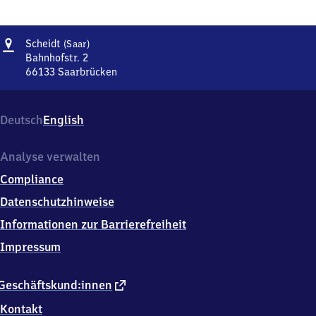
Adresse
Scheidt
Scheidt
(Saar)
(Saar)
Bahnhofstr. 2
66133
Saarbrücken
Scheidt
(Saar),
Bahnhofstr.
Deutsch
English
2,
6
6
Analyse verwalten
1
Compliance
3
3
Datenschutzhinweise
Saarbrücken
Informationen zur Barrierefreiheit
Impressum
externer
Geschäftskund:innen
Link
Kontakt