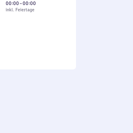
Von
00:00
–
00:00
 Feiertage
0
inkl. Feiertage
Uhr
bis
0
Uhr