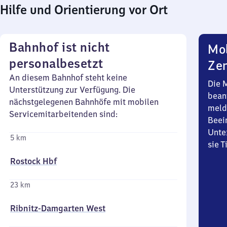
Hilfe und Orientierung vor Ort
Bahnhof ist nicht
Mob
personalbesetzt
Zen
An diesem Bahnhof steht keine
Die 
Unterstützung zur Verfügung. Die
bean
nächstgelegenen Bahnhöfe mit mobilen
meld
Servicemitarbeitenden sind:
Beei
Unte
5 km
sie 
Rostock Hbf
23 km
Ribnitz-Damgarten West