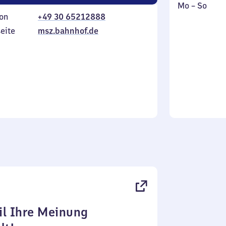
Montag
,
Mo
–
So
on
+49 30 65212888
bis
inkl.
Sonntag
eite
msz.bahnhof.de
l Ihre Meinung