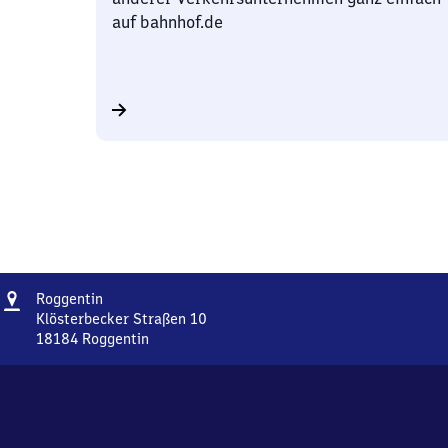
auf bahnhof.de
Adresse
Roggentin
Roggentin
Klösterbecker Straßen 10
18184
Roggentin
Roggentin,
Klösterbecker
Straßen
10,
1