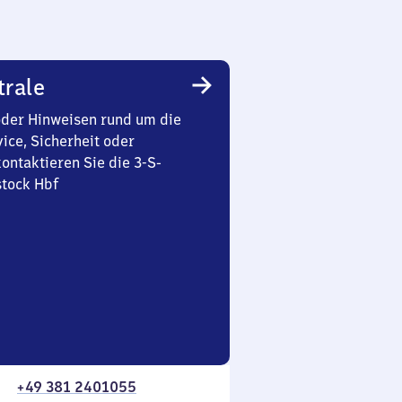
trale
oder Hinweisen rund um die
ice, Sicherheit oder
ontaktieren Sie die 3-S-
stock Hbf
+49 381 2401055