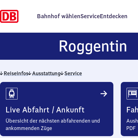
Bahnhof wählen
Service
Entdecken
R
Roggentin
Reiseinfos
Ausstattung
Service
Reiseinfos
Live Abfahrt / Ankunft
Fa
Übersicht der nächsten abfahrenden und
Aush
ankommenden Züge
PDF