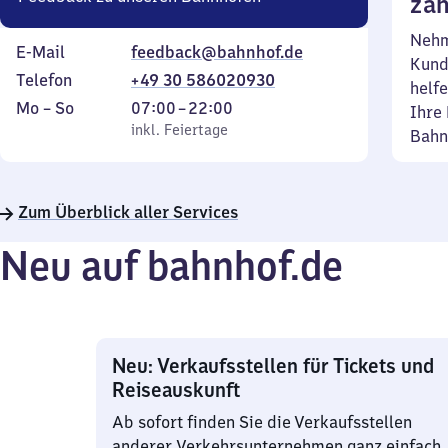
zäh
Nehm
E-Mail
feedback@bahnhof.de
Kund
Telefon
+49 30 586020930
helfe
Montag
,
Von
Mo
–
So
07:00
–
22:00
Ihre 
bis
inkl. Feiertage
7
inkl. Feiertage
Bahn
Sonntag
Uhr
bis
22
Zum Überblick aller Services
Uhr
Neu auf bahnhof.de
Neu: Verkaufsstellen für Tickets und
Reiseauskunft
Ab sofort finden Sie die Verkaufsstellen
anderer Verkehrsunternehmen ganz einfach