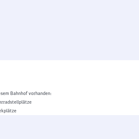
esem Bahnhof vorhanden:
hrradstellplätze
rkplätze