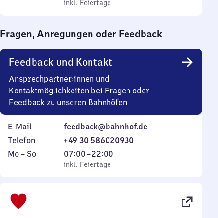
bis
inkl. Feiertage
0
inkl. Feiertage
Sonntag
Uhr
bis
Fragen, Anregungen oder Feedback
0
Uhr
Feedback und Kontakt
Ansprechpartner:innen und
Kontaktmöglichkeiten bei Fragen oder
Feedback zu unseren Bahnhöfen
E-Mail
feedback@bahnhof.de
Telefon
+49 30 586020930
Montag
,
Von
Mo
–
So
07:00
–
22:00
bis
inkl. Feiertage
7
inkl. Feiertage
Sonntag
Uhr
bis
22
Uhr