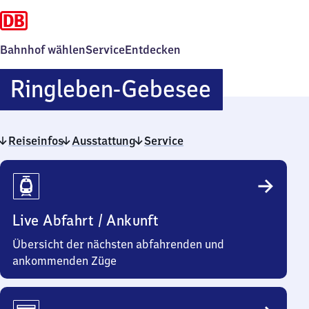
Bahnhof wählen
Service
Entdecken
Ringlebe
Ringleben-Gebesee
Gebesee
Reiseinfos
Ausstattung
Service
Reiseinfos
Live Abfahrt / Ankunft
Übersicht der nächsten abfahrenden und
ankommenden Züge