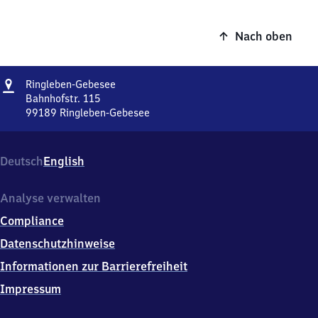
Nach oben
Adresse
Ringleben-
Ringleben-Gebesee
Gebesee
Bahnhofstr. 115
99189
Ringleben-Gebesee
Ringleben-
Gebesee,
Bahnhofstr.
Deutsch
English
115,
9
9
Analyse verwalten
1
Compliance
8
9
Datenschutzhinweise
Ringleben-
Informationen zur Barrierefreiheit
Gebesee
Impressum