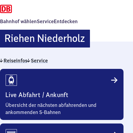
Bahnhof wählen
Service
Entdecken
Riehen
Riehen Niederholz
Niederholz
Reiseinfos
Service
Reiseinfos
Live Abfahrt / Ankunft
Übersicht der nächsten abfahrenden und
ankommenden S-Bahnen