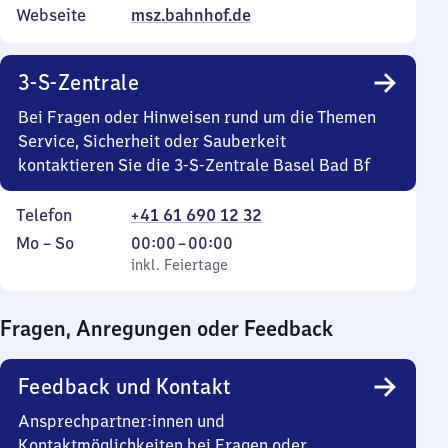
Webseite
msz.bahnhof.de
3-S-Zentrale
Bei Fragen oder Hinweisen rund um die Themen
Service, Sicherheit oder Sauberkeit
kontaktieren Sie die 3-S-Zentrale Basel Bad Bf
Telefon
+41 61 690 12 32
Montag
,
Von
Mo
–
So
00:00
–
00:00
bis
inkl. Feiertage
0
inkl. Feiertage
Sonntag
Uhr
bis
Fragen, Anregungen oder Feedback
0
Uhr
Feedback und Kontakt
Ansprechpartner:innen und
Kontaktmöglichkeiten bei Fragen oder