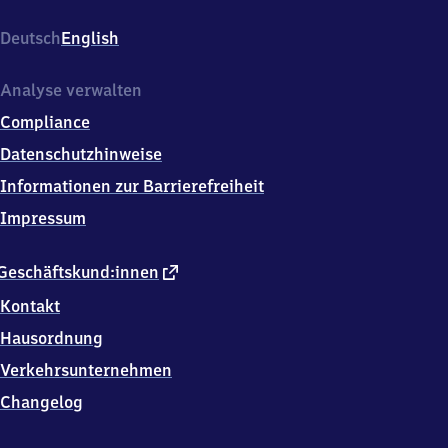
Niederholz,
Rauracherstrasse,
Deutsch
English
4
1
2
Analyse verwalten
5
Compliance
Riehen
Datenschutzhinweise
Informationen zur Barrierefreiheit
Impressum
externer
Geschäftskund:innen
Link
Kontakt
Hausordnung
Verkehrsunternehmen
Changelog