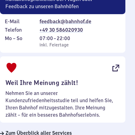
Feedback zu unseren Bahnhöfen
E-Mail
feedback@bahnhof.de
Telefon
+49 30 586020930
Montag
,
Von
Mo
–
So
07:00
–
22:00
bis
inkl. Feiertage
7
inkl. Feiertage
Sonntag
Uhr
bis
22
Uhr
Weil Ihre Meinung zählt!
Nehmen Sie an unserer
Kundenzufriedenheitsstudie teil und helfen Sie,
Ihren Bahnhof mitzugestalten. Ihre Meinung
zählt – für ein besseres Bahnhofserlebnis.
Zum Überblick aller Services