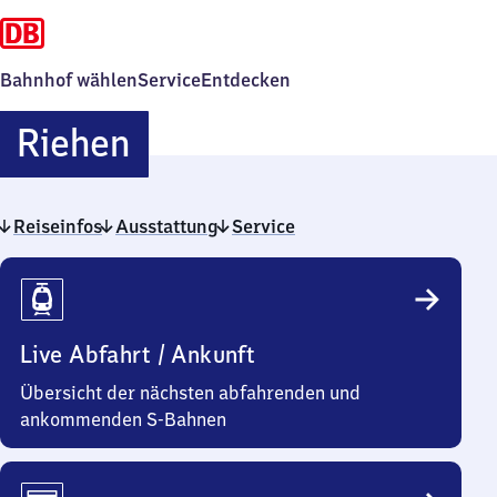
Bahnhof wählen
Service
Entdecken
Riehen
Riehen
Reiseinfos
Ausstattung
Service
Reiseinfos
Live Abfahrt / Ankunft
Übersicht der nächsten abfahrenden und
ankommenden S-Bahnen