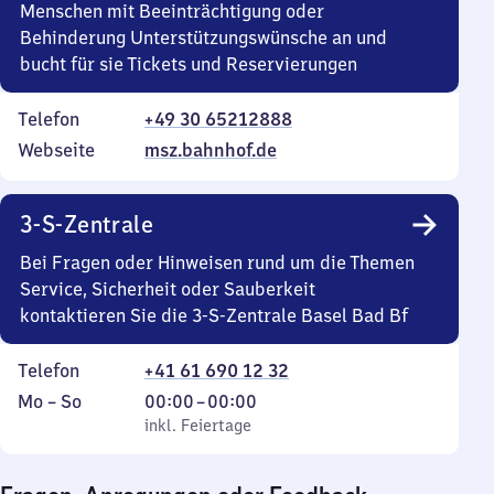
Menschen mit Beeinträchtigung oder
Behinderung Unterstützungswünsche an und
bucht für sie Tickets und Reservierungen
Telefon
+49 30 65212888
Webseite
msz.bahnhof.de
3-S-Zentrale
Bei Fragen oder Hinweisen rund um die Themen
Service, Sicherheit oder Sauberkeit
kontaktieren Sie die 3-S-Zentrale Basel Bad Bf
Telefon
+41 61 690 12 32
Montag
,
Von
Mo
–
So
00:00
–
00:00
bis
inkl. Feiertage
0
inkl. Feiertage
Sonntag
Uhr
bis