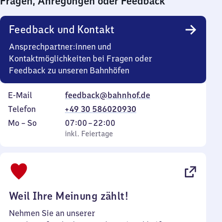
Fragen, Anregungen oder Feedback
0
Uhr
Feedback und Kontakt
Ansprechpartner:innen und
Kontaktmöglichkeiten bei Fragen oder
Feedback zu unseren Bahnhöfen
E-Mail
feedback@bahnhof.de
Telefon
+49 30 586020930
Montag
,
Von
Mo
–
So
07:00
–
22:00
bis
inkl. Feiertage
7
inkl. Feiertage
Sonntag
Uhr
bis
22
Uhr
Weil Ihre Meinung zählt!
Nehmen Sie an unserer