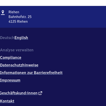
Adresse
Riehen
Riehen
Bahnhofstr. 25
4125
Riehen
Riehen,
Bahnhofstr.
25,
Deutsch
English
4
1
2
Analyse verwalten
5
Compliance
Riehen
Datenschutzhinweise
Informationen zur Barrierefreiheit
Impressum
externer
Geschäftskund:innen
Link
Kontakt