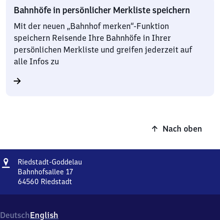
Bahnhöfe in persönlicher Merkliste speichern
Mit der neuen „Bahnhof merken“-Funktion
speichern Reisende Ihre Bahnhöfe in Ihrer
persönlichen Merkliste und greifen jederzeit auf
alle Infos zu
Nach oben
Adresse
Riedstadt-
Riedstadt-Goddelau
Goddelau
Bahnhofsallee 17
64560
Riedstadt
Riedstadt-
Goddelau,
Bahnhofsallee
Deutsch
English