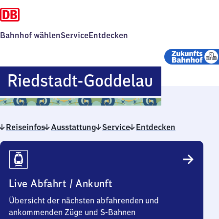
Bahnhof wählen
Service
Entdecken
Riedstad
Riedstadt-Goddelau
Goddela
Reiseinfos
Ausstattung
Service
Entdecken
Reiseinfos
Live Abfahrt / Ankunft
Übersicht der nächsten abfahrenden und
ankommenden Züge und S-Bahnen