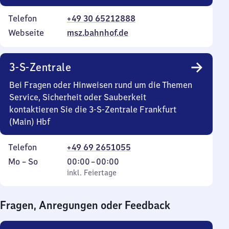
Telefon
+49 30 65212888
Webseite
msz.bahnhof.de
3-S-Zentrale
Bei Fragen oder Hinweisen rund um die Themen
Service, Sicherheit oder Sauberkeit
kontaktieren Sie die 3-S-Zentrale Frankfurt
(Main) Hbf
Telefon
+49 69 2651055
Montag
,
Von
Mo
–
So
00:00
–
00:00
bis
inkl. Feiertage
0
inkl. Feiertage
Sonntag
Uhr
bis
Fragen, Anregungen oder Feedback
0
Uhr