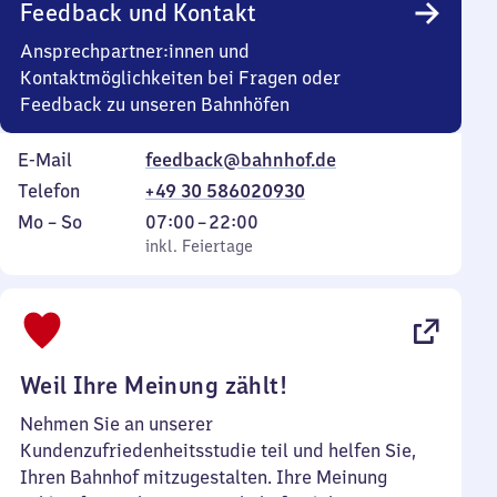
Feedback und Kontakt
Ansprechpartner:innen und
Kontaktmöglichkeiten bei Fragen oder
Feedback zu unseren Bahnhöfen
E-Mail
feedback@bahnhof.de
Telefon
+49 30 586020930
Montag
,
Von
Mo
–
So
07:00
–
22:00
bis
inkl. Feiertage
7
inkl. Feiertage
Sonntag
Uhr
bis
22
Uhr
Weil Ihre Meinung zählt!
Nehmen Sie an unserer
Kundenzufriedenheitsstudie teil und helfen Sie,
Ihren Bahnhof mitzugestalten. Ihre Meinung