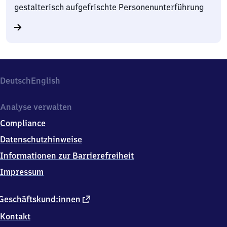
gestalterisch aufgefrischte Personenunterführung
Deutsch
English
Analyse verwalten
Compliance
Datenschutzhinweise
Informationen zur Barrierefreiheit
Impressum
externer
Geschäftskund:innen
Link
Kontakt