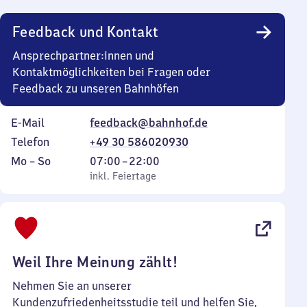
Uhr
Feedback und Kontakt
Ansprechpartner:innen und
Kontaktmöglichkeiten bei Fragen oder
Feedback zu unseren Bahnhöfen
E-Mail
feedback@bahnhof.de
Telefon
+49 30 586020930
Montag
,
Von
Mo
–
So
07:00
–
22:00
bis
inkl. Feiertage
7
inkl. Feiertage
Sonntag
Uhr
bis
22
Uhr
Weil Ihre Meinung zählt!
Nehmen Sie an unserer
Kundenzufriedenheitsstudie teil und helfen Sie,