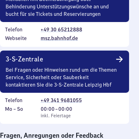
Behinderung Unterstützungswünsche an und
bucht für sie Tickets und Reservierungen
Telefon
+49 30 65212888
Webseite
msz.bahnhof.de
3-S-Zentrale
Bei Fragen oder Hinweisen rund um die Themen
Service, Sicherheit oder Sauberkeit
kontaktieren Sie die 3-S-Zentrale Leipzig Hbf
Telefon
+49 341 9681055
Montag
,
Von
Mo
–
So
00:00
–
00:00
bis
inkl. Feiertage
0
inkl. Feiertage
Sonntag
Uhr
bis
Fragen, Anregungen oder Feedback
0