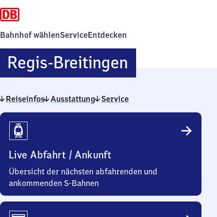
Bahnhof wählen
Service
Entdecken
Regis-
Regis-Breitingen
Breitingen
Reiseinfos
Ausstattung
Service
Reiseinfos
Live Abfahrt / Ankunft
Übersicht der nächsten abfahrenden und
ankommenden S-Bahnen