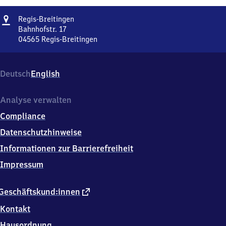
Adresse
Regis-
Regis-Breitingen
Breitingen
Bahnhofstr. 17
04565
Regis-Breitingen
Regis-
Breitingen,
Bahnhofstr.
Deutsch
English
17,
0
4
Analyse verwalten
5
Compliance
6
5
Datenschutzhinweise
Regis-
Informationen zur Barrierefreiheit
Breitingen
Impressum
externer
Geschäftskund:innen
Link
Kontakt
Hausordnung