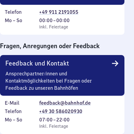
Telefon
+49 911 2191055
Montag
,
Von
Mo
–
So
00:00
–
00:00
bis
inkl. Feiertage
0
inkl. Feiertage
Sonntag
Uhr
bis
Fragen, Anregungen oder Feedback
0
Uhr
Feedback und Kontakt
Ansprechpartner:innen und
Kontaktmöglichkeiten bei Fragen oder
Feedback zu unseren Bahnhöfen
E-Mail
feedback@bahnhof.de
Telefon
+49 30 586020930
Montag
,
Von
Mo
–
So
07:00
–
22:00
bis
inkl. Feiertage
7
inkl. Feiertage
Sonntag
Uhr