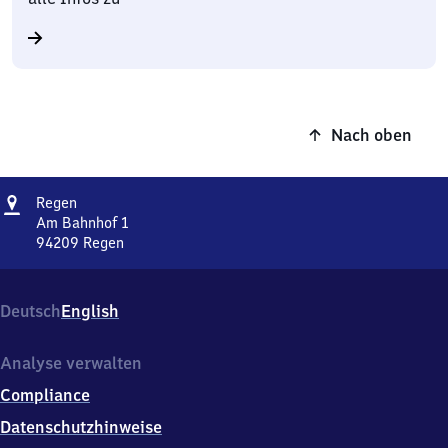
Nach oben
Adresse
Regen
Regen
Am Bahnhof 1
94209
Regen
Regen,
Am
Bahnhof
Deutsch
English
1,
9
4
Analyse verwalten
2
Compliance
0
9
Datenschutzhinweise
Regen