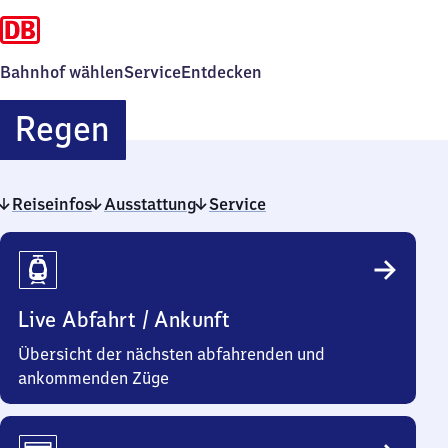
Bahnhof wählen
Service
Entdecken
Regen
Regen
Reiseinfos
Ausstattung
Service
Reiseinfos
Live Abfahrt / Ankunft
Übersicht der nächsten abfahrenden und
ankommenden Züge