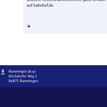
auf bahnhof.de
Adresse
Rammingen
Rammingen
(Bay)
(Bayern)
Kirchdorfer Weg 1
86871
Rammingen
Rammingen
(Bayern),
Kirchdorfer
Weg
1,