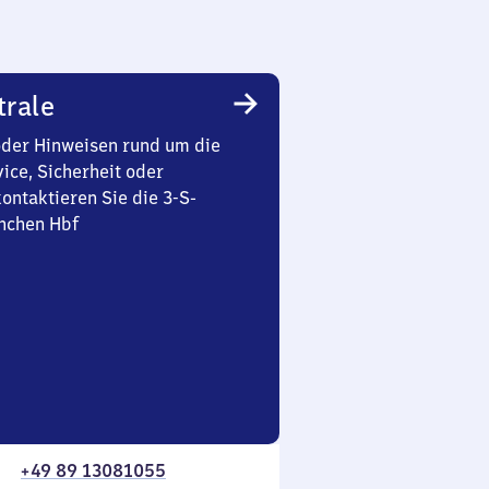
trale
oder Hinweisen rund um die
ice, Sicherheit oder
ontaktieren Sie die 3-S-
nchen Hbf
+49 89 13081055