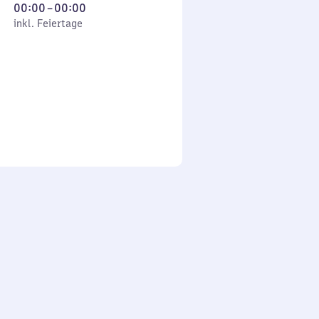
Von
00:00
–
00:00
 Feiertage
0
inkl. Feiertage
Uhr
bis
0
Uhr