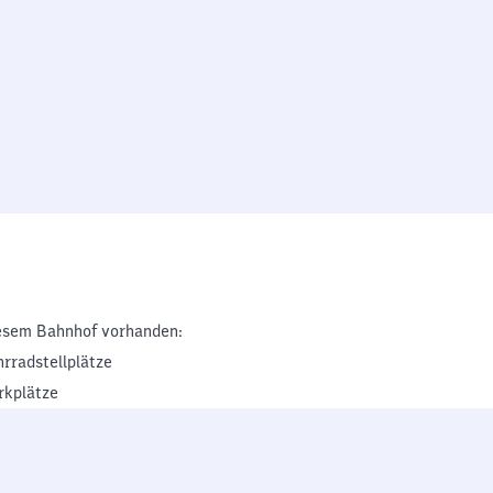
esem Bahnhof vorhanden:
hrradstellplätze
rkplätze