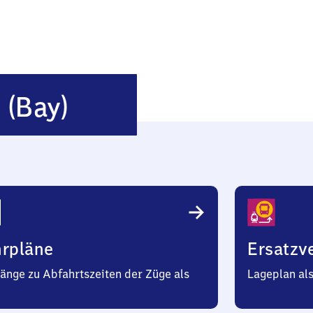
Rammingen
n
(Bay)
(Bayern)
hrpläne
Ersatzv
änge zu Abfahrtszeiten der Züge als
Lageplan al