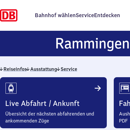
Bahnhof wählen
Service
Entdecken
Ramminge
Reiseinfos
Ausstattung
Service
Reiseinfos
Live Abfahrt / Ankunft
Fa
Übersicht der nächsten abfahrenden und
Aush
ankommenden Züge
PDF