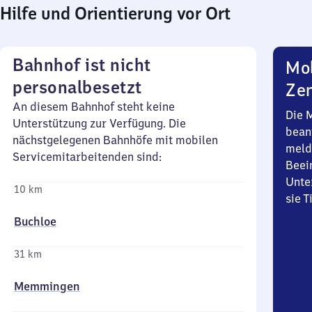
Hilfe und Orientierung vor Ort
Bahnhof ist nicht
Mob
personalbesetzt
Zen
An diesem Bahnhof steht keine
Die 
Unterstützung zur Verfügung. Die
bean
nächstgelegenen Bahnhöfe mit mobilen
meld
Servicemitarbeitenden sind:
Beei
Unte
10 km
sie 
Buchloe
31 km
Memmingen