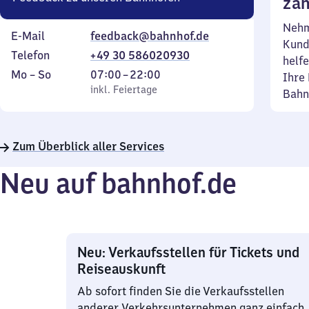
zäh
Nehm
E-Mail
feedback@bahnhof.de
Kund
Telefon
+49 30 586020930
helfe
Montag
,
Von
Mo
–
So
07:00
–
22:00
Ihre 
bis
inkl. Feiertage
7
inkl. Feiertage
Bahn
Sonntag
Uhr
bis
22
Zum Überblick aller Services
Uhr
Neu auf bahnhof.de
Neu: Verkaufsstellen für Tickets und
Reiseauskunft
Ab sofort finden Sie die Verkaufsstellen
anderer Verkehrsunternehmen ganz einfach