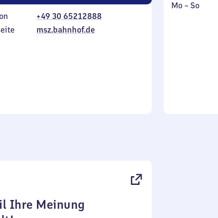
Montag
,
Mo
–
So
on
+49 30 65212888
bis
inkl.
Sonntag
eite
msz.bahnhof.de
l Ihre Meinung