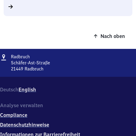
Nach oben
Adresse
Radbruch
Radbruch
Schäfer-Ast-Straße
21449
Radbruch
Radbruch,
Schäfer-
Ast-
Deutsch
English
Straße,
2
1
Analyse verwalten
4
Compliance
4
9
Datenschutzhinweise
Radbruch
Informationen zur Barrierefreiheit