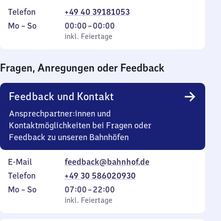
Telefon
+49 40 39181053
Montag
,
Von
Mo
–
So
00:00
–
00:00
bis
inkl. Feiertage
0
inkl. Feiertage
Sonntag
Uhr
bis
Fragen, Anregungen oder Feedback
0
Uhr
Feedback und Kontakt
Ansprechpartner:innen und
Kontaktmöglichkeiten bei Fragen oder
Feedback zu unseren Bahnhöfen
E-Mail
feedback@bahnhof.de
Telefon
+49 30 586020930
Montag
,
Von
Mo
–
So
07:00
–
22:00
bis
inkl. Feiertage
7
inkl. Feiertage
Sonntag
Uhr