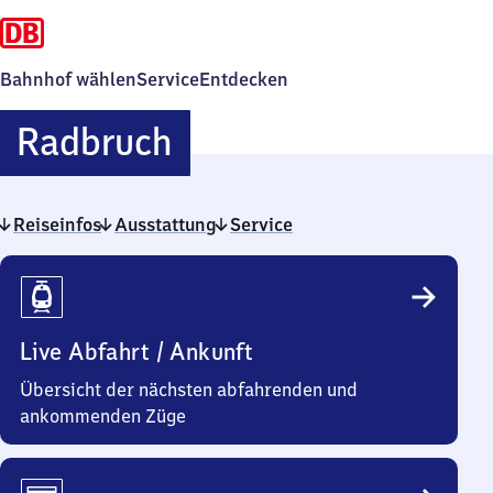
Bahnhof wählen
Service
Entdecken
Radbruch
Radbruch
Reiseinfos
Ausstattung
Service
Reiseinfos
Live Abfahrt / Ankunft
Übersicht der nächsten abfahrenden und
ankommenden Züge