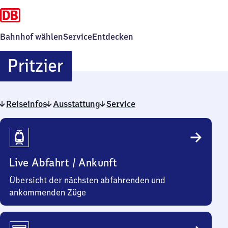
Bahnhof wählen
Service
Entdecken
Pritzier
Pritzier
Reiseinfos
Ausstattung
Service
Reiseinfos
Live Abfahrt / Ankunft
Übersicht der nächsten abfahrenden und
ankommenden Züge