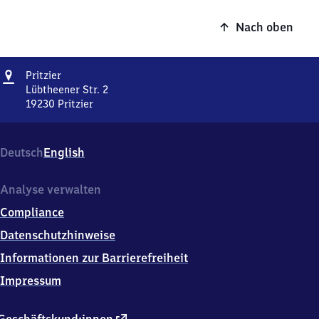
Nach oben
Adresse
Pritzier
Pritzier
Lübtheener Str. 2
19230
Pritzier
Pritzier,
Lübtheener
Str.
Deutsch
English
2,
1
9
Analyse verwalten
2
Compliance
3
0
Datenschutzhinweise
Pritzier
Informationen zur Barrierefreiheit
Impressum
externer