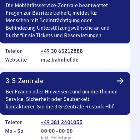
Die Mobilitätsservice-Zentrale beantwortet
Fragen zur Barrierefreiheit, meldet für
Menschen mit Beeinträchtigung oder
Behinderung Unterstützungswünsche an und
bucht für sie Tickets und Reservierungen
Telefon
+49 30 65212888
Webseite
msz.bahnhof.de
3-S-Zentrale
Bei Fragen oder Hinweisen rund um die Themen
Service, Sicherheit oder Sauberkeit
kontaktieren Sie die 3-S-Zentrale Rostock Hbf
Telefon
+49 381 2401055
Montag
,
Von
Mo
–
So
00:00
–
00:00
bis
inkl. Feiertage
0
inkl. Feiertage