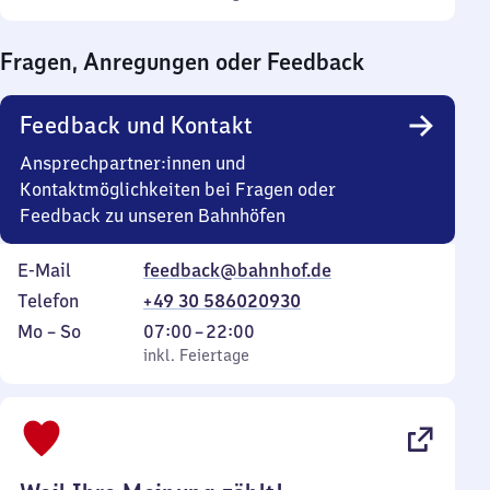
Sonntag
Uhr
bis
Fragen, Anregungen oder Feedback
0
Uhr
Feedback und Kontakt
Ansprechpartner:innen und
Kontaktmöglichkeiten bei Fragen oder
Feedback zu unseren Bahnhöfen
E-Mail
feedback@bahnhof.de
Telefon
+49 30 586020930
Montag
,
Von
Mo
–
So
07:00
–
22:00
bis
inkl. Feiertage
7
inkl. Feiertage
Sonntag
Uhr
bis
22
Uhr