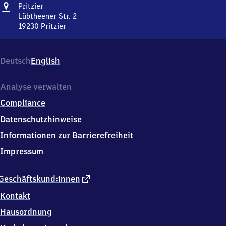
Adresse
Pritzier
Pritzier
Lübtheener Str. 2
19230
Pritzier
Pritzier,
Lübtheener
Str.
Deutsch
English
2,
1
9
Analyse verwalten
2
Compliance
3
0
Datenschutzhinweise
Pritzier
Informationen zur Barrierefreiheit
Impressum
externer
Geschäftskund:innen
Link
Kontakt
Hausordnung