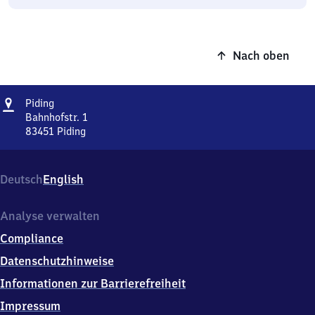
Nach oben
Adresse
Piding
Piding
Bahnhofstr. 1
83451
Piding
Piding,
Bahnhofstr.
1,
Deutsch
English
8
3
4
Analyse verwalten
5
Compliance
1
Piding
Datenschutzhinweise
Informationen zur Barrierefreiheit
Impressum