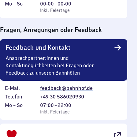
Montag
,
Von
Mo
–
So
00:00
–
00:00
bis
inkl. Feiertage
0
inkl. Feiertage
Sonntag
Uhr
bis
Fragen, Anregungen oder Feedback
0
Uhr
Feedback und Kontakt
Ansprechpartner:innen und
Kontaktmöglichkeiten bei Fragen oder
Feedback zu unseren Bahnhöfen
E-Mail
feedback@bahnhof.de
Telefon
+49 30 586020930
Montag
,
Von
Mo
–
So
07:00
–
22:00
bis
inkl. Feiertage
7
inkl. Feiertage
Sonntag
Uhr
bis
22