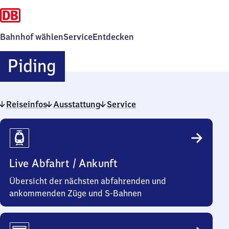
Bahnhof wählen
Service
Entdecken
Piding
Piding
Reiseinfos
Ausstattung
Service
Reiseinfos
Live Abfahrt / Ankunft
Übersicht der nächsten abfahrenden und
ankommenden Züge und S-Bahnen