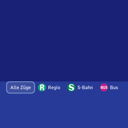
Alle Züge
Regio
S-Bahn
Bus
Bei Fragen oder Feedback zu dieser Abfahrtstafel
wenden Sie sich gerne per E-Mail an