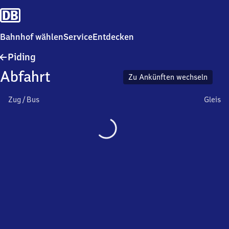
Bahnhof wählen
Service
Entdecken
Piding
Piding
Abfahrt
Zu Ankünften wechseln
Zug / Bus
Gleis
Wird
geladen…