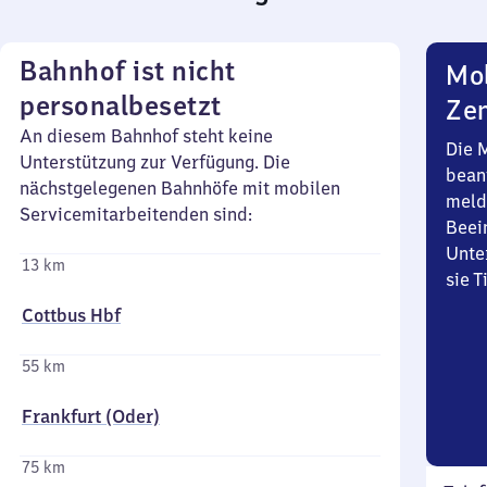
Bahnhof ist nicht
Mob
personalbesetzt
Zen
An diesem Bahnhof steht keine
Die 
Unterstützung zur Verfügung. Die
bean
nächstgelegenen Bahnhöfe mit mobilen
meld
Servicemitarbeitenden sind:
Beei
Unte
13 km
sie 
Cottbus Hbf
55 km
Frankfurt (Oder)
75 km