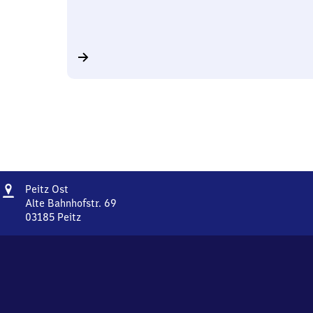
Adresse
Peitz
Peitz Ost
Ost
Alte Bahnhofstr. 69
03185
Peitz
Peitz
Ost,
Alte
Bahnhofstr.
69,
0