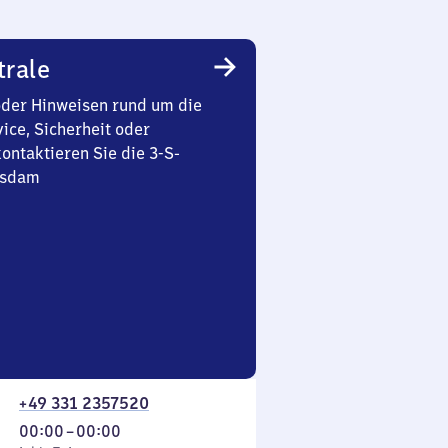
trale
oder Hinweisen rund um die
ice, Sicherheit oder
ontaktieren Sie die 3-S-
tsdam
+49 331 2357520
Von
00:00
–
00:00