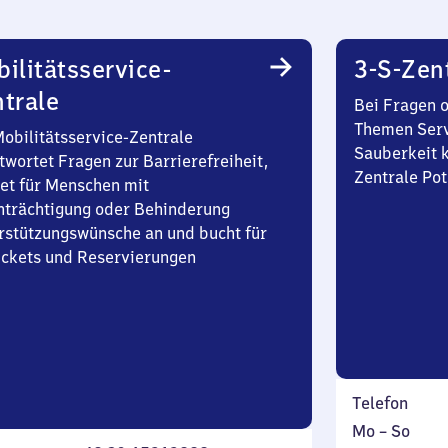
ilitätsservice-
3-S-Zen
trale
Bei Fragen 
Themen Serv
Mobilitätsservice-Zentrale
Sauberkeit k
twortet Fragen zur Barrierefreiheit,
Zentrale Po
et für Menschen mit
nträchtigung oder Behinderung
rstützungswünsche an und bucht für
Tickets und Reservierungen
Telefon
Montag
,
Mo
–
So