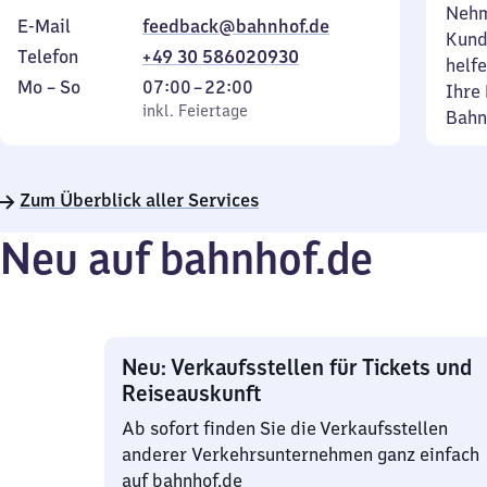
Nehm
E-Mail
feedback@bahnhof.de
Kund
Telefon
+49 30 586020930
helfe
Montag
,
Von
Mo
–
So
07:00
–
22:00
Ihre 
bis
inkl. Feiertage
7
inkl. Feiertage
Bahn
Sonntag
Uhr
bis
22
Zum Überblick aller Services
Uhr
Neu auf bahnhof.de
Neu: Verkaufsstellen für Tickets und
Reiseauskunft
Ab sofort finden Sie die Verkaufsstellen
anderer Verkehrsunternehmen ganz einfach
auf bahnhof.de