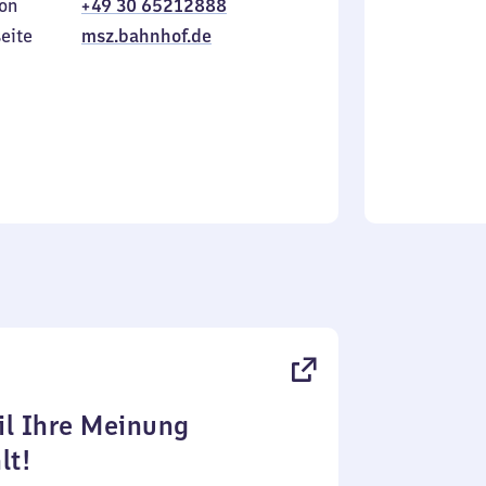
on
+49 30 65212888
bis
inkl.
Sonntag
eite
msz.bahnhof.de
l Ihre Meinung
lt!