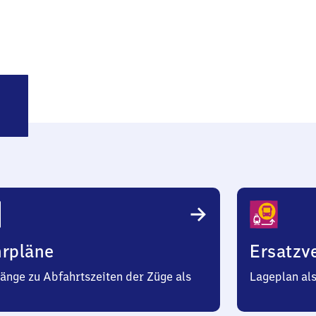
itz
t
hrpläne
Ersatzv
änge zu Abfahrtszeiten der Züge als
Lageplan al