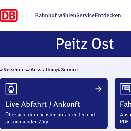
Bahnhof wählen
Service
Entdecken
Pe
Peitz Ost
Os
Reiseinfos
Ausstattung
Service
Reiseinfos
Live Abfahrt / Ankunft
Fa
Übersicht der nächsten abfahrenden und
Aush
ankommenden Züge
PDF