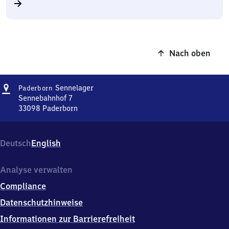
Nach oben
Adresse
Paderborn-
Sennelager
Paderborn
Sennelager
Sennebahnhof 7
33098
Paderborn
Paderborn-
Sennelager,
Sennebahnhof
Deutsch
English
7,
3
3
Analyse verwalten
0
Compliance
9
8
Datenschutzhinweise
Paderborn
Informationen zur Barrierefreiheit