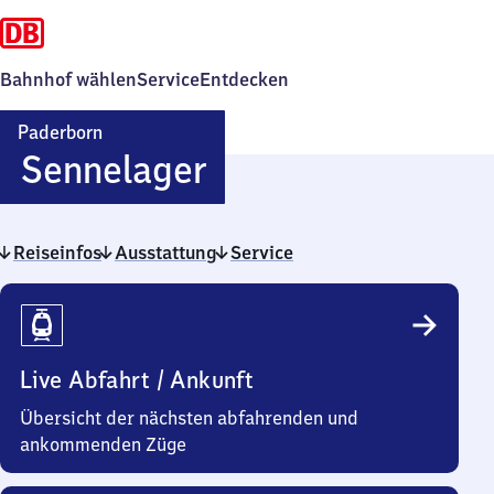
Bahnhof wählen
Service
Entdecken
Paderborn
Paderborn-
Sennelager
Sennelager
Reiseinfos
Ausstattung
Service
Reiseinfos
Live Abfahrt / Ankunft
Übersicht der nächsten abfahrenden und
ankommenden Züge