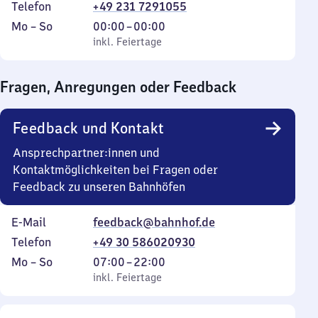
Telefon
+49 231 7291055
Montag
,
Von
Mo
–
So
00:00
–
00:00
bis
inkl. Feiertage
0
inkl. Feiertage
Sonntag
Uhr
bis
Fragen, Anregungen oder Feedback
0
Uhr
Feedback und Kontakt
Ansprechpartner:innen und
Kontaktmöglichkeiten bei Fragen oder
Feedback zu unseren Bahnhöfen
E-Mail
feedback@bahnhof.de
Telefon
+49 30 586020930
Montag
,
Von
Mo
–
So
07:00
–
22:00
bis
inkl. Feiertage
7
inkl. Feiertage
Sonntag
Uhr
bis