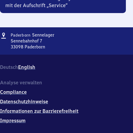
mit der Aufschrift „Service“
Adresse
Paderborn-
Sennelager
Paderborn
Sennelager
Sennebahnhof 7
33098
Paderborn
Paderborn-
Sennelager,
Sennebahnhof
Deutsch
English
7,
3
3
Analyse verwalten
0
Compliance
9
8
Datenschutzhinweise
Paderborn
Informationen zur Barrierefreiheit
Impressum