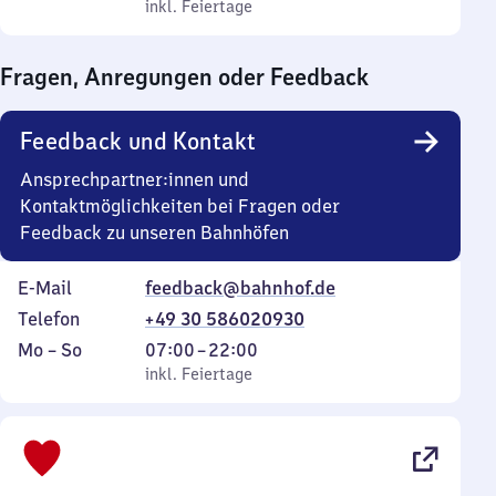
bis
inkl. Feiertage
0
inkl. Feiertage
Sonntag
Uhr
bis
Fragen, Anregungen oder Feedback
0
Uhr
Feedback und Kontakt
Ansprechpartner:innen und
Kontaktmöglichkeiten bei Fragen oder
Feedback zu unseren Bahnhöfen
E-Mail
feedback@bahnhof.de
Telefon
+49 30 586020930
Montag
,
Von
Mo
–
So
07:00
–
22:00
bis
inkl. Feiertage
7
inkl. Feiertage
Sonntag
Uhr
bis
22
Uhr