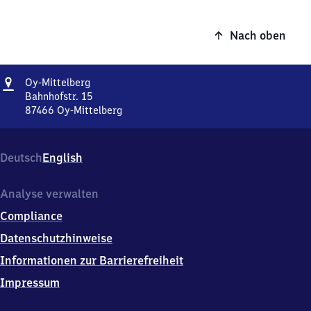
Nach oben
Adresse
Oy-
Oy-Mittelberg
Mittelberg
Bahnhofstr. 15
87466
Oy-Mittelberg
Oy-
Mittelberg,
Bahnhofstr.
Deutsch
English
15,
8
7
Analyse verwalten
4
Compliance
6
6
Datenschutzhinweise
Oy-
Informationen zur Barrierefreiheit
Mittelberg
Impressum