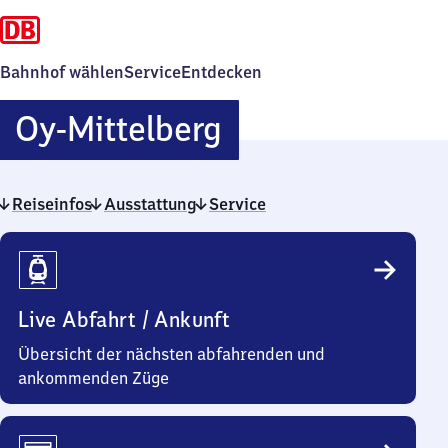
Bahnhof wählen
Service
Entdecken
Oy-
Oy-Mittelberg
Mittelberg
Reiseinfos
Ausstattung
Service
Reiseinfos
Live Abfahrt / Ankunft
Übersicht der nächsten abfahrenden und
ankommenden Züge