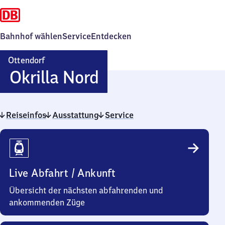
Bahnhof wählen
Service
Entdecken
Ottendorf
Ottendorf-
Okrilla Nord
Okrilla
Reiseinfos
Ausstattung
Nord
Service
Reiseinfos
Live Abfahrt / Ankunft
Übersicht der nächsten abfahrenden und
ankommenden Züge