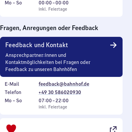
Montag
,
Von
Mo
–
So
00:00
–
00:00
bis
inkl. Feiertage
0
inkl. Feiertage
Sonntag
Uhr
bis
Fragen, Anregungen oder Feedback
0
Uhr
Feedback und Kontakt
Ansprechpartner:innen und
Kontaktmöglichkeiten bei Fragen oder
Feedback zu unseren Bahnhöfen
E-Mail
feedback@bahnhof.de
Telefon
+49 30 586020930
Montag
,
Von
Mo
–
So
07:00
–
22:00
bis
inkl. Feiertage
7
inkl. Feiertage
Sonntag
Uhr
bis
22