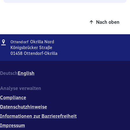
Nach oben
Adresse
Ottendorf-
Okrilla Nord
Ottendorf
Okrilla
Königsbrücker Straße
Nord
01458
Ottendorf-Okrilla
Ottendorf-
Okrilla
Nord,
Deutsch
English
Königsbrücker
Straße,
0
Analyse verwalten
1
Compliance
4
5
Datenschutzhinweise
8
Informationen zur Barrierefreiheit
Ottendorf-
Okrilla
Impressum