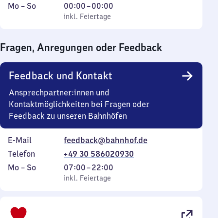
Montag
,
Von
Mo
–
So
00:00
–
00:00
bis
inkl. Feiertage
0
inkl. Feiertage
Sonntag
Uhr
bis
Fragen, Anregungen oder Feedback
0
Uhr
Feedback und Kontakt
Ansprechpartner:innen und
Kontaktmöglichkeiten bei Fragen oder
Feedback zu unseren Bahnhöfen
E-Mail
feedback@bahnhof.de
Telefon
+49 30 586020930
Montag
,
Von
Mo
–
So
07:00
–
22:00
bis
inkl. Feiertage
7
inkl. Feiertage
Sonntag
Uhr
bis
22