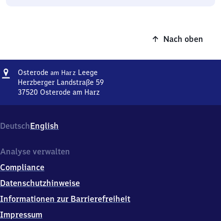
Nach oben
Adresse
Osterode
Osterode
Leege
am Harz
am Harz
Herzberger Landstraße 59
Leege
37520
Osterode am Harz
Osterode
am Harz
Leege,
Deutsch
English
Herzberger
Landstraße
59,
Analyse verwalten
3
Compliance
7
5
Datenschutzhinweise
2
Informationen zur Barrierefreiheit
0
Osterode
Impressum
am