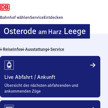
Bahnhof wählen
Service
Entdecken
Oster
Osterode
Leege
am Harz
am Ha
Reiseinfos
Ausstattung
Service
Leege
Reiseinfos
Live Abfahrt / Ankunft
Übersicht der nächsten abfahrenden und
ankommenden Züge