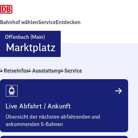
Bahnhof wählen
Service
Entdecken
Offenbach (Main)
Offenbach
Marktplatz
(Main)
Reiseinfos
Ausstattung
Marktplatz
Service
Reiseinfos
Live Abfahrt / Ankunft
Übersicht der nächsten abfahrenden und
ankommenden S-Bahnen