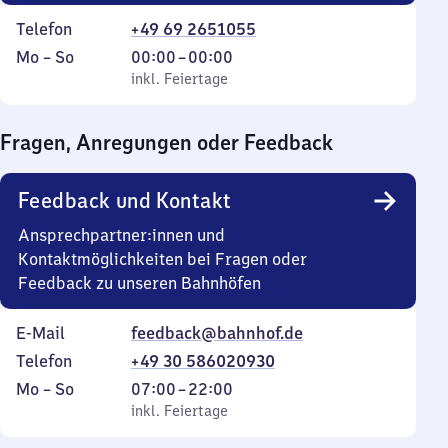
Telefon
+49 69 2651055
Montag
,
Von
Mo
–
So
00:00
–
00:00
bis
inkl. Feiertage
0
inkl. Feiertage
Sonntag
Uhr
bis
Fragen, Anregungen oder Feedback
0
Uhr
Feedback und Kontakt
Ansprechpartner:innen und
Kontaktmöglichkeiten bei Fragen oder
Feedback zu unseren Bahnhöfen
E-Mail
feedback@bahnhof.de
Telefon
+49 30 586020930
Montag
,
Von
Mo
–
So
07:00
–
22:00
bis
inkl. Feiertage
7
inkl. Feiertage
Sonntag
Uhr