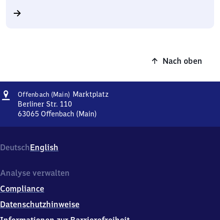
Nach oben
Adresse
Offenbach
Marktplatz
Offenbach (Main)
(Main)
Berliner Str. 110
Marktplatz
63065
Offenbach (Main)
Offenbach
(Main)
Marktplatz,
Deutsch
English
Berliner
Str.
110,
Analyse verwalten
6
Compliance
3
0
Datenschutzhinweise
6