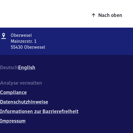
Nach oben
Adresse
Oberwesel
Oberwesel
Mainzerstr. 1
55430
Oberwesel
Oberwesel,
Mainzerstr.
1,
Deutsch
English
5
5
4
Analyse verwalten
3
Compliance
0
Oberwesel
Datenschutzhinweise
Informationen zur Barrierefreiheit
Impressum