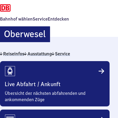
Bahnhof wählen
Service
Entdecken
Oberwesel
Oberwesel
Reiseinfos
Ausstattung
Service
Reiseinfos
Live Abfahrt / Ankunft
Übersicht der nächsten abfahrenden und
ankommenden Züge