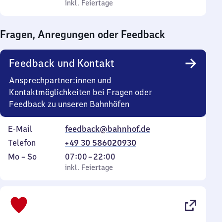
bis
inkl. Feiertage
0
inkl. Feiertage
Sonntag
Uhr
bis
Fragen, Anregungen oder Feedback
0
Uhr
Feedback und Kontakt
Ansprechpartner:innen und
Kontaktmöglichkeiten bei Fragen oder
Feedback zu unseren Bahnhöfen
E-Mail
feedback@bahnhof.de
Telefon
+49 30 586020930
Montag
,
Von
Mo
–
So
07:00
–
22:00
bis
inkl. Feiertage
7
inkl. Feiertage
Sonntag
Uhr
bis
22
Uhr