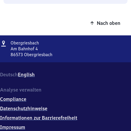
Nach oben
Adresse
Obergriesbach
Obergriesbach
Am Bahnhof 4
86573
Obergriesbach
Obergriesbach,
Am
Bahnhof
Deutsch
English
4,
8
6
Analyse verwalten
5
Compliance
7
3
Datenschutzhinweise
Obergriesbach
Informationen zur Barrierefreiheit
Impressum