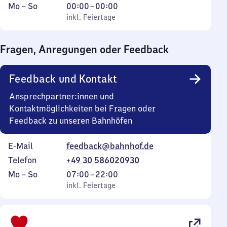
Montag
,
Von
Mo
–
So
00:00
–
00:00
bis
inkl. Feiertage
0
inkl. Feiertage
Sonntag
Uhr
bis
Fragen, Anregungen oder Feedback
0
Uhr
Feedback und Kontakt
Ansprechpartner:innen und
Kontaktmöglichkeiten bei Fragen oder
Feedback zu unseren Bahnhöfen
E-Mail
feedback@bahnhof.de
Telefon
+49 30 586020930
Montag
,
Von
Mo
–
So
07:00
–
22:00
bis
inkl. Feiertage
7
inkl. Feiertage
Sonntag
Uhr
bis
22