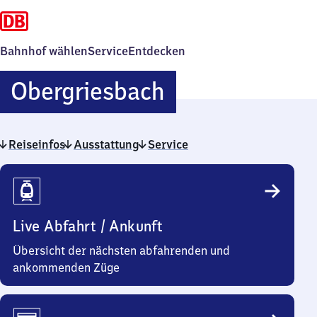
Bahnhof wählen
Service
Entdecken
Obergriesbach
Obergriesbach
Reiseinfos
Ausstattung
Service
Reiseinfos
Live Abfahrt / Ankunft
Übersicht der nächsten abfahrenden und
ankommenden Züge