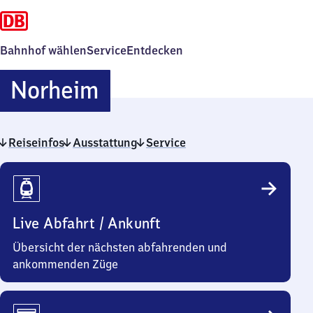
Bahnhof wählen
Service
Entdecken
Norheim
Norheim
Reiseinfos
Ausstattung
Service
Reiseinfos
Live Abfahrt / Ankunft
Übersicht der nächsten abfahrenden und
ankommenden Züge