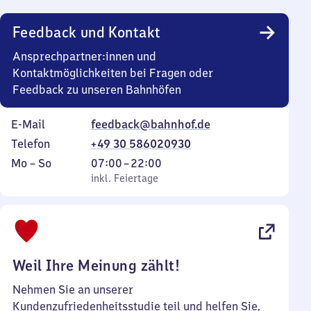
Uhr
Feedback und Kontakt
Ansprechpartner:innen und
Kontaktmöglichkeiten bei Fragen oder
Feedback zu unseren Bahnhöfen
E-Mail
feedback@bahnhof.de
Telefon
+49 30 586020930
Montag
,
Von
Mo
–
So
07:00
–
22:00
bis
inkl. Feiertage
7
inkl. Feiertage
Sonntag
Uhr
bis
22
Uhr
Weil Ihre Meinung zählt!
Nehmen Sie an unserer
Kundenzufriedenheitsstudie teil und helfen Sie,