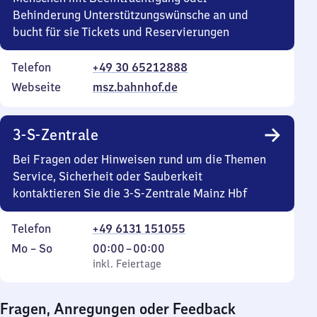
Behinderung Unterstützungswünsche an und
bucht für sie Tickets und Reservierungen
Telefon
+49 30 65212888
Webseite
msz.bahnhof.de
3-S-Zentrale
Bei Fragen oder Hinweisen rund um die Themen
Service, Sicherheit oder Sauberkeit
kontaktieren Sie die 3-S-Zentrale Mainz Hbf
Telefon
+49 6131 151055
Montag
,
Von
Mo
–
So
00:00
–
00:00
bis
inkl. Feiertage
0
inkl. Feiertage
Sonntag
Uhr
bis
Fragen, Anregungen oder Feedback
0