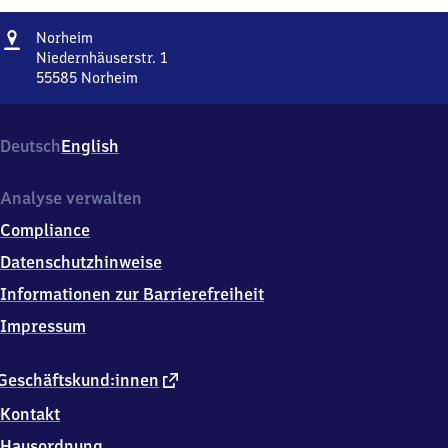
Adresse
Norheim
Norheim
Niedernhäuserstr. 1
55585
Norheim
Norheim,
Niedernhäuserstr.
1,
Deutsch
English
5
5
5
Analyse verwalten
8
Compliance
5
Norheim
Datenschutzhinweise
Informationen zur Barrierefreiheit
Impressum
externer
Geschäftskund:innen
Link
Kontakt
Hausordnung