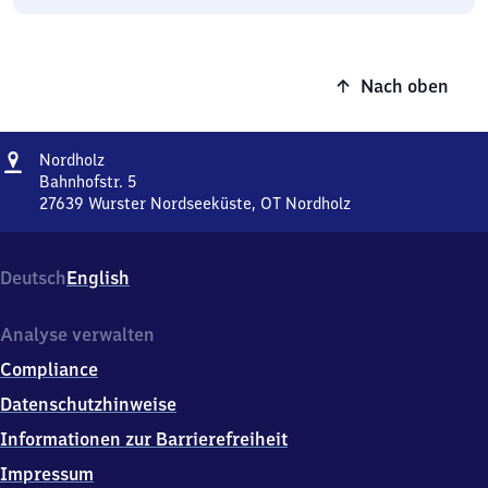
Nach oben
Adresse
Nordholz
Nordholz
Bahnhofstr. 5
27639
Wurster Nordseeküste, OT Nordholz
Nordholz,
Bahnhofstr.
5,
Deutsch
English
2
7
6
Analyse verwalten
3
Compliance
9
Wurster
Datenschutzhinweise
Nordseeküste,
Informationen zur Barrierefreiheit
OT
Nordholz
Impressum