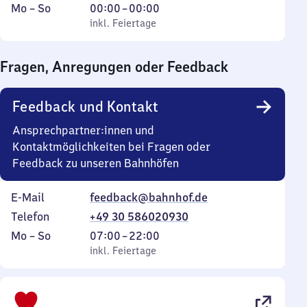
Montag
,
Von
Mo
–
So
00:00
–
00:00
bis
inkl. Feiertage
0
inkl. Feiertage
Sonntag
Uhr
bis
Fragen, Anregungen oder Feedback
0
Uhr
Feedback und Kontakt
Ansprechpartner:innen und
Kontaktmöglichkeiten bei Fragen oder
Feedback zu unseren Bahnhöfen
E-Mail
feedback@bahnhof.de
Telefon
+49 30 586020930
Montag
,
Von
Mo
–
So
07:00
–
22:00
bis
inkl. Feiertage
7
inkl. Feiertage
Sonntag
Uhr
bis
22