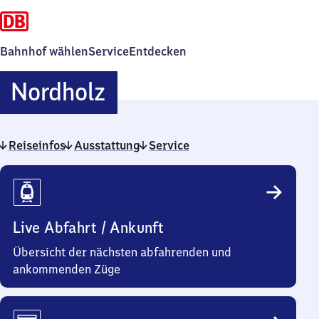
Bahnhof wählen
Service
Entdecken
Nordholz
Nordholz
Reiseinfos
Ausstattung
Service
Reiseinfos
Live Abfahrt / Ankunft
Übersicht der nächsten abfahrenden und
ankommenden Züge