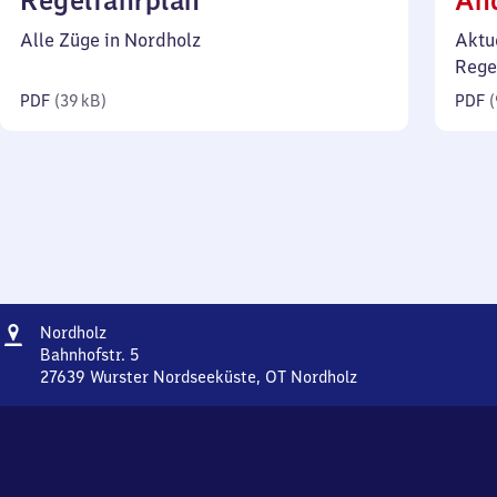
Regelfahrplan
Än
39
Alle Züge in Nordholz
Aktu
Kilobyte)
Rege
PDF
(
39 kB
)
PDF
(
Adresse
Nordholz
Nordholz
Bahnhofstr. 5
27639
Wurster Nordseeküste, OT Nordholz
Nordholz,
Bahnhofstr.
5,
2
7