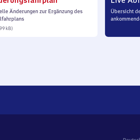
derungsfahrplan
Live Abf
99
elle Änderungen zur Ergänzung des
Übersicht d
Kilobyte)
lfahrplans
ankommend
99 kB
)