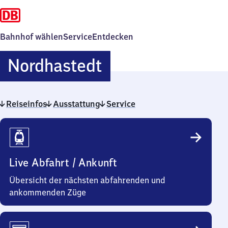
Bahnhof wählen
Service
Entdecken
Nordhastedt
Nordhastedt
Reiseinfos
Ausstattung
Service
Reiseinfos
Live Abfahrt / Ankunft
Übersicht der nächsten abfahrenden und
ankommenden Züge