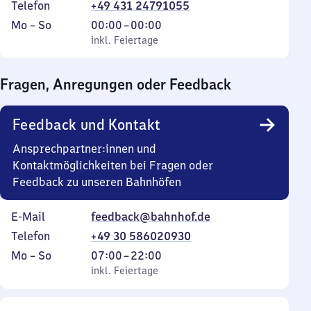
Telefon
+49 431 24791055
Montag
,
Von
Mo
–
So
00:00
–
00:00
bis
inkl. Feiertage
0
inkl. Feiertage
Sonntag
Uhr
bis
Fragen, Anregungen oder Feedback
0
Uhr
Feedback und Kontakt
Ansprechpartner:innen und
Kontaktmöglichkeiten bei Fragen oder
Feedback zu unseren Bahnhöfen
E-Mail
feedback@bahnhof.de
Telefon
+49 30 586020930
Montag
,
Von
Mo
–
So
07:00
–
22:00
bis
inkl. Feiertage
7
inkl. Feiertage
Sonntag
Uhr
bis