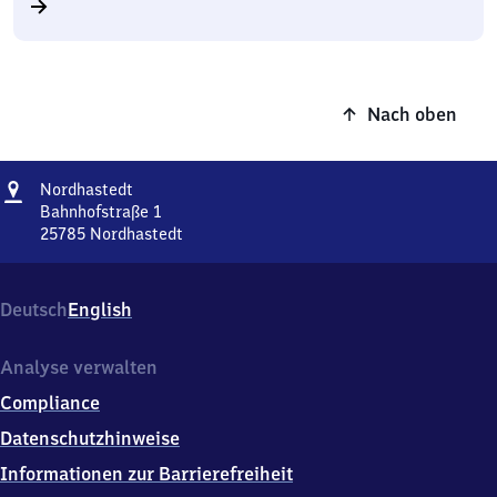
Nach oben
Adresse
Nordhastedt
Nordhastedt
Bahnhofstraße 1
25785
Nordhastedt
Nordhastedt,
Bahnhofstraße
1,
Deutsch
English
2
5
7
Analyse verwalten
8
Compliance
5
Nordhastedt
Datenschutzhinweise
Informationen zur Barrierefreiheit