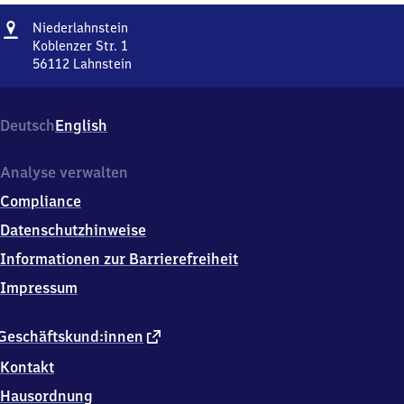
Adresse
Niederlahnstein
Niederlahnstein
Koblenzer Str. 1
56112
Lahnstein
Niederlahnstein,
Koblenzer
Str.
Deutsch
English
1,
5
6
Analyse verwalten
1
Compliance
1
2
Datenschutzhinweise
Lahnstein
Informationen zur Barrierefreiheit
Impressum
externer
Geschäftskund:innen
Link
Kontakt
Hausordnung