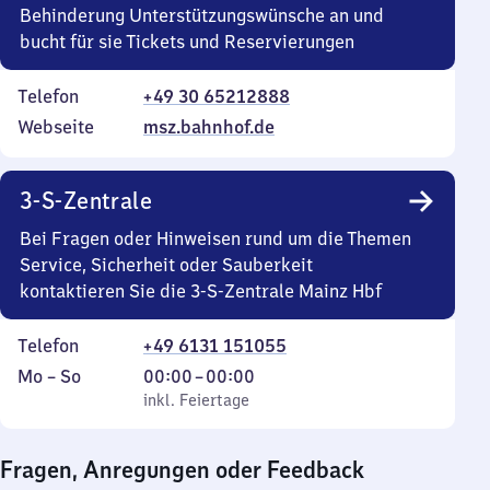
Behinderung Unterstützungswünsche an und
bucht für sie Tickets und Reservierungen
Telefon
+49 30 65212888
Webseite
msz.bahnhof.de
3-S-Zentrale
Bei Fragen oder Hinweisen rund um die Themen
Service, Sicherheit oder Sauberkeit
kontaktieren Sie die 3-S-Zentrale Mainz Hbf
Telefon
+49 6131 151055
Montag
,
Von
Mo
–
So
00:00
–
00:00
bis
inkl. Feiertage
0
inkl. Feiertage
Sonntag
Uhr
bis
Fragen, Anregungen oder Feedback
0