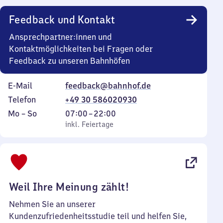
Uhr
Feedback und Kontakt
Ansprechpartner:innen und
Kontaktmöglichkeiten bei Fragen oder
Feedback zu unseren Bahnhöfen
E-Mail
feedback@bahnhof.de
Telefon
+49 30 586020930
Montag
,
Von
Mo
–
So
07:00
–
22:00
bis
inkl. Feiertage
7
inkl. Feiertage
Sonntag
Uhr
bis
22
Uhr
Weil Ihre Meinung zählt!
Nehmen Sie an unserer
Kundenzufriedenheitsstudie teil und helfen Sie,