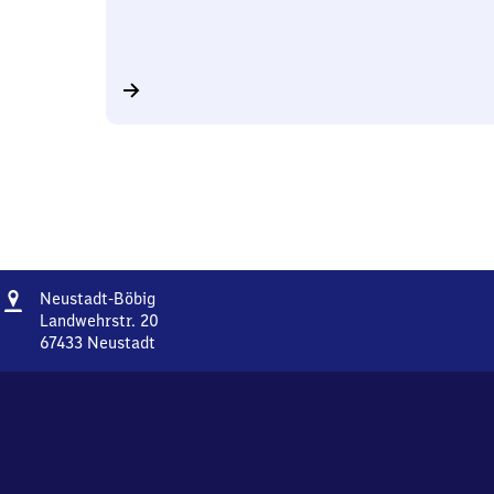
Adresse
Neustadt-
Neustadt-Böbig
Böbig
Landwehrstr. 20
67433
Neustadt
Neustadt-
Böbig,
Landwehrstr.
20,
6
7