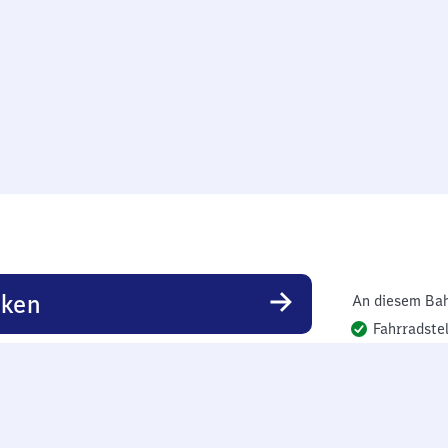
rken
An diesem Bah
Fahrradstel