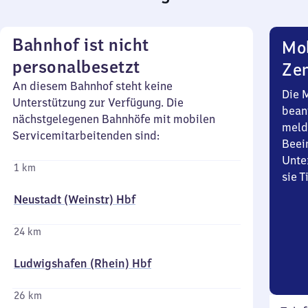
Bahnhof ist nicht
Mob
personalbesetzt
Zen
An diesem Bahnhof steht keine
Die 
Unterstützung zur Verfügung. Die
bean
nächstgelegenen Bahnhöfe mit mobilen
meld
Servicemitarbeitenden sind:
Beei
Unte
1 km
sie 
Neustadt (Weinstr) Hbf
24 km
Ludwigshafen (Rhein) Hbf
26 km