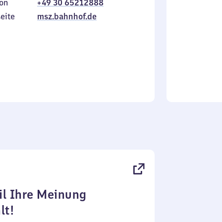
on
+49 30 65212888
bis
inkl.
Sonntag
eite
msz.bahnhof.de
l Ihre Meinung
lt!