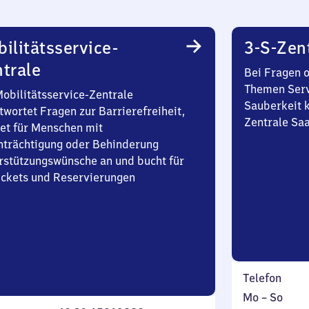
ilitätsservice-
3-S-Zen
trale
Bei Fragen 
Themen Serv
Mobilitätsservice-Zentrale
Sauberkeit k
twortet Fragen zur Barrierefreiheit,
Zentrale Sa
et für Menschen mit
nträchtigung oder Behinderung
rstützungswünsche an und bucht für
Tickets und Reservierungen
Telefon
Montag
,
Mo
–
So