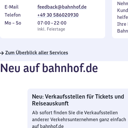
Nehm
E-Mail
feedback@bahnhof.de
Kund
Telefon
+49 30 586020930
helfe
Montag
,
Von
Mo
–
So
07:00
–
22:00
Ihre 
bis
inkl. Feiertage
7
inkl. Feiertage
Bahn
Sonntag
Uhr
bis
22
Zum Überblick aller Services
Uhr
Neu auf bahnhof.de
Neu: Verkaufsstellen für Tickets und
Reiseauskunft
Ab sofort finden Sie die Verkaufsstellen
anderer Verkehrsunternehmen ganz einfach
auf bahnhof.de