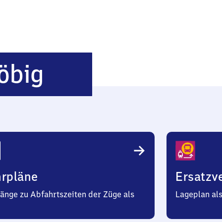
Neustadt-
öbig
Böbig
hrpläne
Ersatzv
änge zu Abfahrtszeiten der Züge als
Lageplan al