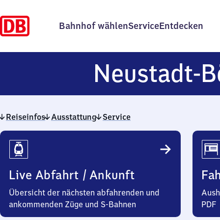
Bahnhof wählen
Service
Entdecken
Neustadt-B
Reiseinfos
Ausstattung
Service
Reiseinfos
Live Abfahrt / Ankunft
Fa
Übersicht der nächsten abfahrenden und
Aush
ankommenden Züge und S-Bahnen
PDF